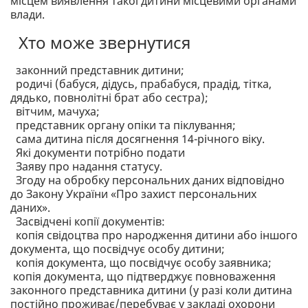
місцем виявлення такої дитини місцевими органами
влади.
Хто може звернутися
законний представник дитини;
родичі (бабуся, дідусь, прабабуся, прадід, тітка,
дядько, повнолітні брат або сестра);
вітчим, мачуха;
представник органу опіки та піклування;
сама дитина після досягнення 14-річного віку.
Які документи потрібно подати
Заяву про надання статусу.
Згоду на обробку персональних даних відповідно
до Закону України «Про захист персональних
даних».
Засвідчені копії документів:
копія свідоцтва про народження дитини або іншого
документа, що посвідчує особу дитини;
копія документа, що посвідчує особу заявника;
копія документа, що підтверджує повноваження
законного представника дитини (у разі коли дитина
постійно проживає/перебуває у закладі охорони