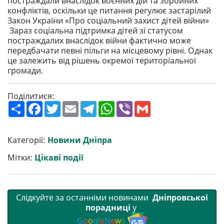
постраждали внаслідок воєнних дій та збройних
конфліктів, оскільки це питання регулює застарілий
Закон України «Про соціальний захист дітей війни»
Зараз соціальна підтримка дітей зі статусом
постраждалих внаслідок війни фактично може
передбачати певні пільги на місцевому рівні. Однак
це залежить від рішень окремої територіальної
громади.
Поділитися:
П
F
T
E
T
W
V
G
о
a
w
m
e
h
i
m
ш
c
i
a
l
a
b
a
и
e
t
i
e
t
e
i
р
b
t
l
g
s
r
l
Категорії:
Новини Дніпра
и
o
e
r
A
т
o
r
a
p
Мітки:
Цікаві події
и
k
m
p
Слідкуйте за останніми новинами
Дніпровської
порадниці
у
G
o
o
g
l
e
N
e
w
s