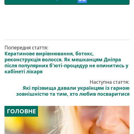
Попередня стаття:
Кератинове вирівнювання, ботокс,
реконструкція волосся. Як мешканцям Дніпра
після популярних б’юті-процедур не опинитись у
кабінеті лікаря
Наступна стаття:
Які прізвища давали українцям із гарною
зовнішністю та тим, хто любив посваритися
ГОЛОВНЕ