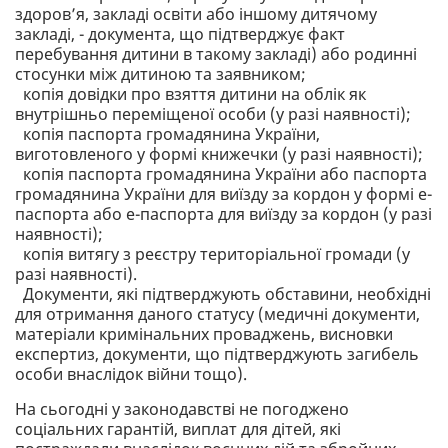
здоров’я, закладі освіти або іншому дитячому
закладі, - документа, що підтверджує факт
перебування дитини в такому закладі) або родинні
стосунки між дитиною та заявником;
копія довідки про взяття дитини на облік як
внутрішньо переміщеної особи (у разі наявності);
копія паспорта громадянина України,
виготовленого у формі книжечки (у разі наявності);
копія паспорта громадянина України або паспорта
громадянина України для виїзду за кордон у формі е-
паспорта або е-паспорта для виїзду за кордон (у разі
наявності);
копія витягу з реєстру територіальної громади (у
разі наявності).
Документи, які підтверджують обставини, необхідні
для отримання даного статусу (медичні документи,
матеріали кримінальних проваджень, висновки
експертиз, документи, що підтверджують загибель
особи внаслідок війни тощо).
На сьогодні у законодавстві не погоджено
соціальних гарантій, виплат для дітей, які