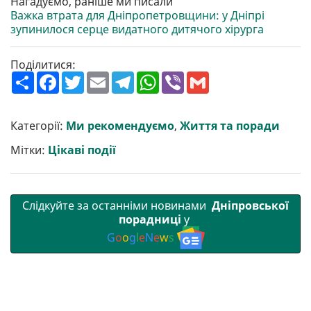
Нагадуємо, раніше ми писали
Важка втрата для Дніпропетровщини: у Дніпрі
зупинилося серце видатного дитячого хірурга
Поділитися:
П
F
T
E
T
W
V
G
о
a
w
m
e
h
i
m
ш
c
i
a
l
a
b
a
и
e
t
i
e
t
e
i
р
b
t
l
g
s
r
l
Категорії:
Ми рекомендуємо
,
Життя та поради
и
o
e
r
A
т
o
r
a
p
Мітки:
Цікаві події
и
k
m
p
Слідкуйте за останніми новинами
Дніпровської
порадниці
у
G
o
o
g
l
e
N
e
w
s