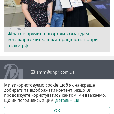
07.08.2026 18:03
Філатов вручив нагороди командам
ветлікарів, чиї клініки працюють попри
атаки рф
smm@dnpr.com.ua
Ми використовуємо cookie щоб як найкраще
добирати та відображати контент. Якщо Ви
продовжуєте користуватись сайтом, ми вважаємо,
що Ви погодились з цим.
Детальніше
©2026 https://dnpr.com.ua Дніпровська порадниця
Всі права захищені. При повному або частковому використанні
OK
матеріалів обов'язкове активне гіперпосилання у першому абзаці.