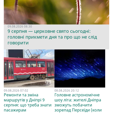
09.08.2026 08:30
9 серпня — церковне свято сьогодні:
головні прикмети дня та про що не слід
говорити
09.08.2026 07:02
08.08.2026 20:12
Ремонти та зміна
Головне астрономічне
маршрутів у Дніпрі 9
шоу літа: жителі Дніпра
серпня: що треба знати
зможуть побачити
пасажирам
зорепад Персеїди (коли