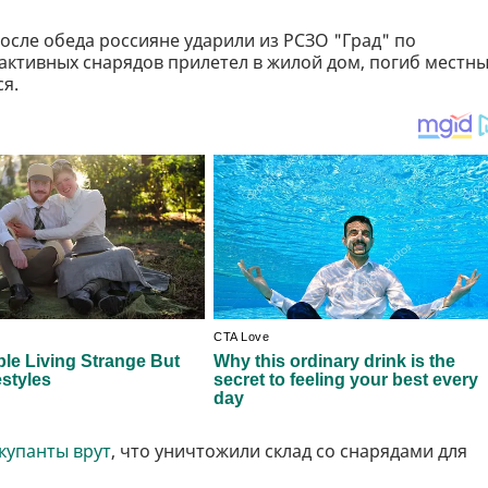
осле обеда россияне ударили из РСЗО "Град" по
активных снарядов прилетел в жилой дом, погиб местн
я.
купанты врут
, что уничтожили склад со снарядами для