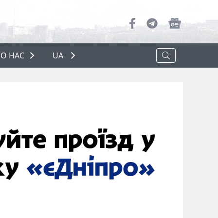
О НАС
UA
ПРО НАС
РЕКЛАМА
ПОЛІТИКА КОНФІДЕНЦІЙНОСТІ