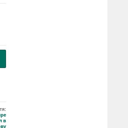
тя:
пре
л в
ову