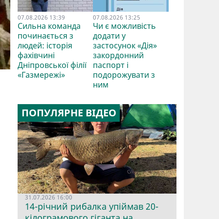
07.08.2026 13:39
07.08.2026 13:25
Сильна команда
Чи є можливість
починається з
додати у
людей: історія
застосунок «Дія»
фахівчині
закордонний
Дніпровської філії
паспорт і
«Газмережі»
подорожувати з
ним
ПОПУЛЯРНЕ ВІДЕО
31.07.2026 16:00
14-річний рибалка упіймав 20-
кілограмового гіганта на