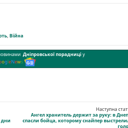
рть
,
Війна
 новинами
Дніпровської порадниці
у
o
o
g
l
e
N
e
w
s
Наступна стат
Ангел хранитель держит за руку: в Дне
 дни
спасли бойца, которому снайпер выстрели
гол