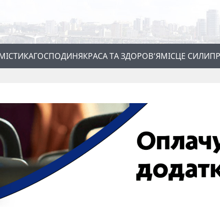
МІСТИКА
ГОСПОДИНЯ
КРАСА ТА ЗДОРОВ’Я
МІСЦЕ СИЛИ
ПР