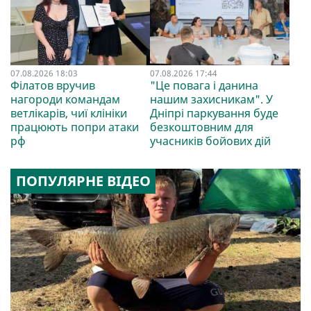
07.08.2026 18:03
07.08.2026 17:44
Філатов вручив
"Це повага і данина
нагороди командам
нашим захисникам". У
ветлікарів, чиї клініки
Дніпрі паркування буде
працюють попри атаки
безкоштовним для
рф
учасників бойових дій
ПОПУЛЯРНЕ ВІДЕО