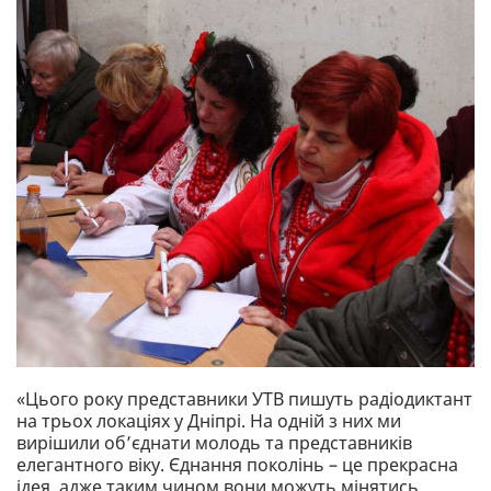
«Цього року представники УТВ пишуть радіодиктант
на трьох локаціях у Дніпрі. На одній з них ми
вирішили обʼєднати молодь та представників
елегантного віку. Єднання поколінь – це прекрасна
ідея, адже таким чином вони можуть мінятись