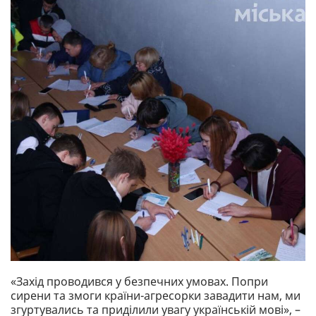
«Захід проводився у безпечних умовах. Попри
сирени та змоги країни-агресорки завадити нам, ми
згуртувались та приділили увагу українській мові», –