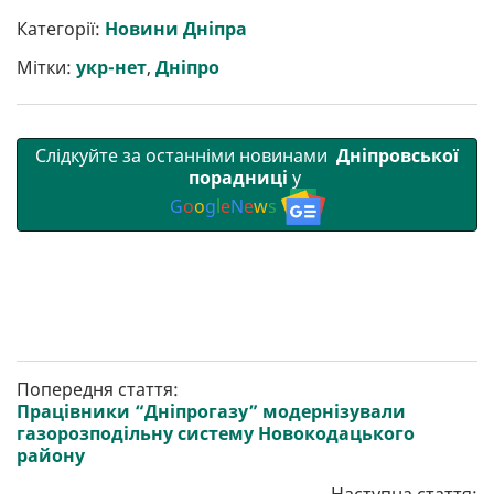
и
e
t
i
e
t
e
i
р
b
t
l
g
s
r
l
Категорії:
Новини Дніпра
и
o
e
r
A
т
o
r
a
p
Мітки:
укр-нет
,
Дніпро
и
k
m
p
Слідкуйте за останніми новинами
Дніпровської
порадниці
у
G
o
o
g
l
e
N
e
w
s
Попередня стаття:
Працівники “Дніпрогазу” модернізували
газорозподільну систему Новокодацького
району