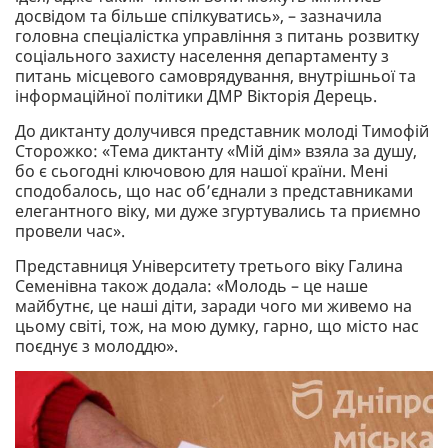
досвідом та більше спілкуватись», – зазначила
головна спеціалістка управління з питань розвитку
соціального захисту населення департаменту з
питань місцевого самоврядування, внутрішньої та
інформаційної політики ДМР Вікторія Дерець.
До диктанту долучився представник молоді Тимофій
Сторожко: «Тема диктанту «Мій дім» взяла за душу,
бо є сьогодні ключовою для нашої країни. Мені
сподобалось, що нас обʼєднали з представниками
елегантного віку, ми дуже згуртувались та приємно
провели час».
Представниця Університету третього віку Галина
Семенівна також додала: «Молодь – це наше
майбутнє, це наші діти, заради чого ми живемо на
цьому світі, тож, на мою думку, гарно, що місто нас
поєднує з молоддю».