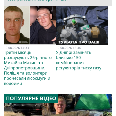
10.08.2026 14:33
10.08.2026 13:46
Третій місяць
У Дніпрі замінять
розшукують 26-річного
близько 150
Михайла Махиню з
комбінованих
Дніпропетровщини.
регуляторів тиску газу
Поліція та волонтери
прочесали лісосмуги й
водойми
ПОПУЛЯРНЕ ВІДЕО