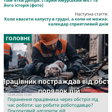
Пам'ятки Дніпра: старий Амурський міст та
його історія (фото)
Наступна стаття:
Коли квасити капусту в грудні, а коли не можна:
календар сприятливий днів
ГОЛОВНЕ
10.08.2026 15:00
Поранення працівника через обстріл під
час роботи: що робити роботодавцю?
Покроковий алгоритм дій