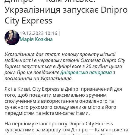
Укрзалізниця запускає Dnipro
City Express
19.12.2023 10:16 |
Марія Козкіна
Укрзалізниця дає старт новому проекту міської
мобільності в черговому регіоні! Система Dnipro City
Express запуститься в Дніпрі вже з 20 грудня цього
року. Про це повідомляє
Дніпровська панорама
з
посиланням на Укрзалізницю.
Як і в Києві, City Express в Дніпрі призначений для
того, щоб поєднати максимально зручним
сполученням з використанням оновленого та
сучасного рухомого складу велике місто з його
передмістям та містами-сателітами.
На першому етапі проєкту Dnipro City Express
курсуватиме за маршрутом Дніпро — Камʼянське та