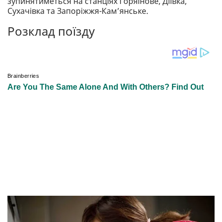
зупинятиметься на станціях Горяїнове, Діївка,
Сухачівка та Запоріжжя-Камʼянське.
Розклад поїзду