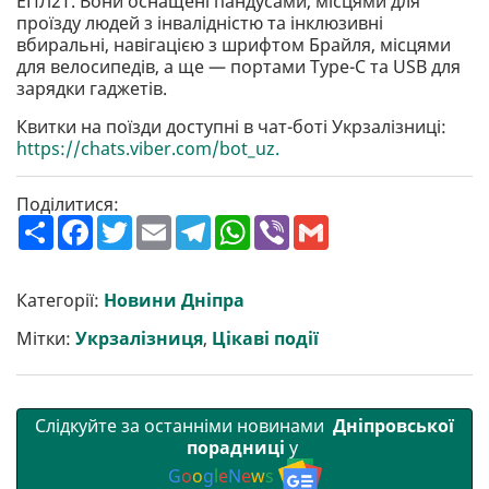
ЕПЛ2Т. Вони оснащені пандусами, місцями для
проїзду людей з інвалідністю та інклюзивні
вбиральні, навігацією з шрифтом Брайля, місцями
для велосипедів, а ще — портами Type-C та USB для
зарядки гаджетів.
Квитки на поїзди доступні в чат-боті Укрзалізниці:
https://chats.viber.com/bot_uz.
Поділитися:
П
F
T
E
T
W
V
G
о
a
w
m
e
h
i
m
ш
c
i
a
l
a
b
a
и
e
t
i
e
t
e
i
р
b
t
l
g
s
r
l
Категорії:
Новини Дніпра
и
o
e
r
A
т
o
r
a
p
Мітки:
Укрзалізниця
,
Цікаві події
и
k
m
p
Слідкуйте за останніми новинами
Дніпровської
порадниці
у
G
o
o
g
l
e
N
e
w
s