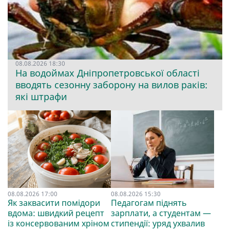
08.08.2026 18:30
На водоймах Дніпропетровської області
вводять сезонну заборону на вилов раків:
які штрафи
08.08.2026 17:00
08.08.2026 15:30
Як заквасити помідори
Педагогам піднять
вдома: швидкий рецепт
зарплати, а студентам —
із консервованим хріном
стипендії: уряд ухвалив