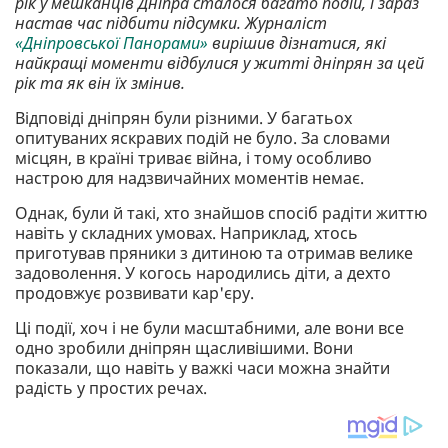
рік у мешканців Дніпра сталося багато подій, і зараз
настав час підбити підсумки. Журналіст
«Дніпровської Панорами»
вирішив дізнатися, які
найкращі моменти відбулися у житті дніпрян за цей
рік та як він їх змінив.
Відповіді дніпрян були різними. У багатьох
опитуваних яскравих подій не було. За словами
місцян, в країні триває війна, і тому особливо
настрою для надзвичайних моментів немає.
Однак, були й такі, хто знайшов спосіб радіти життю
навіть у складних умовах. Наприклад, хтось
приготував пряники з дитиною та отримав велике
задоволення. У когось народились діти, а дехто
продовжує розвивати кар'єру.
Ці події, хоч і не були масштабними, але вони все
одно зробили дніпрян щасливішими. Вони
показали, що навіть у важкі часи можна знайти
радість у простих речах.