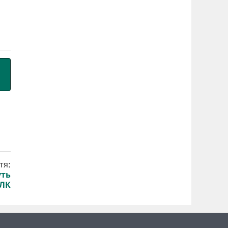
тя:
уть
ВЛК