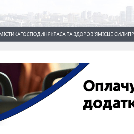
МІСТИКА
ГОСПОДИНЯ
КРАСА ТА ЗДОРОВ’Я
МІСЦЕ СИЛИ
ПР