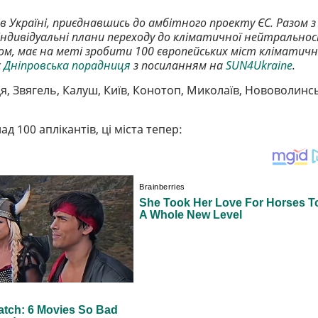
 в Україні, приєднавшись до амбітного проекту ЄС. Разом з
індивідуальні плани переходу до кліматичної нейтральнос
ом, має на меті зробити 100 європейських міст кліматич
є
Дніпровська порадниця
з посиланням на
SUN4Ukraine
.
я, Звягель, Калуш, Київ, Конотоп, Миколаїв, Нововолинсь
д 100 аплікантів, ці міста тепер: