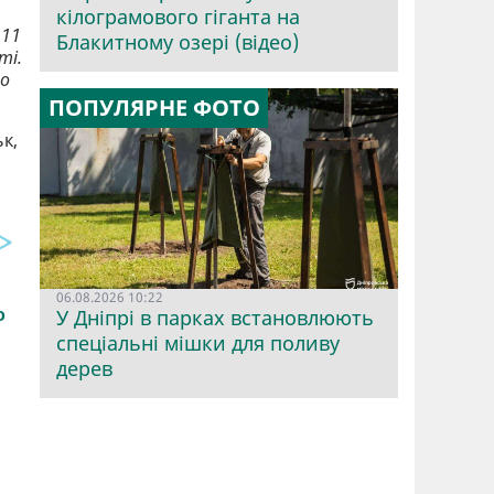
кілограмового гіганта на
 11
Блакитному озері (відео)
ті.
но
ПОПУЛЯРНЕ ФОТО
к,
06.08.2026 10:22
У Дніпрі в парках встановлюють
спеціальні мішки для поливу
дерев