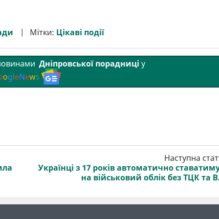
ади
Мітки:
Цікаві події
 новинами
Дніпровської порадниці
у
o
o
g
l
e
N
e
w
s
Наступна стат
ила
Українці з 17 років автоматично ставатим
на військовий облік без ТЦК та 