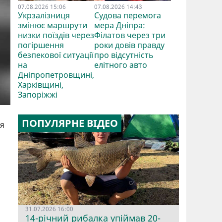
07.08.2026 15:06
07.08.2026 14:43
Укрзалізниця
Судова перемога
змінює маршрути
мера Дніпра:
низки поїздів через
Філатов через три
погіршення
роки довів правду
безпекової ситуації
про відсутність
на
елітного авто
Дніпропетровщині,
Харківщині,
Запоріжжі
ПОПУЛЯРНЕ ВІДЕО
ся
31.07.2026 16:00
14-річний рибалка упіймав 20-