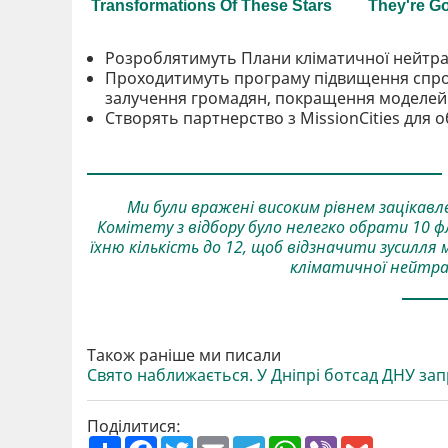
Розроблятимуть Плани кліматичної нейтра
Проходитимуть програму підвищення спро
залучення громадян, покращення моделей
Створять партнерство з MissionCities для 
Ми були вражені високим рівнем зацікавле
Комітету з відбору було нелегко обрати 10 
їхню кількість до 12, щоб відзначити зусилля м
кліматичної нейтрал
Також раніше ми писали
Свято наближається. У Дніпрі ботсад ДНУ за
Поділитися:
П
F
T
E
T
W
V
G