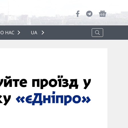
О НАС
UA
ПРО НАС
РЕКЛАМА
ПОЛІТИКА КОНФІДЕНЦІЙНОСТІ