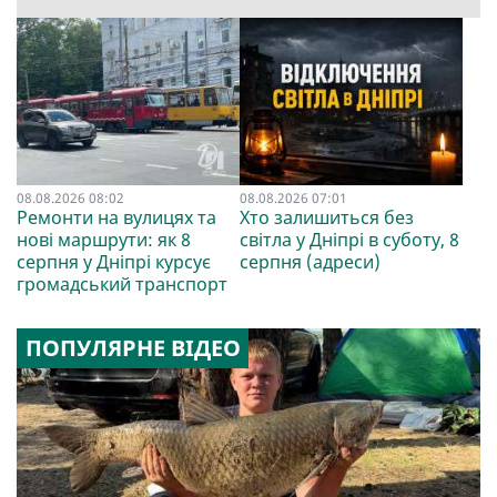
08.08.2026 08:02
08.08.2026 07:01
Ремонти на вулицях та
Хто залишиться без
нові маршрути: як 8
світла у Дніпрі в суботу, 8
серпня у Дніпрі курсує
серпня (адреси)
громадський транспорт
ПОПУЛЯРНЕ ВІДЕО