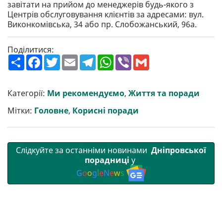
завітати на прийом до менеджерів будь-якого з
Центрів обслуговування клієнтів за адресами: вул.
Виконкомівська, 34 або пр. Слобожанський, 96а.
Поділитися:
П
F
T
E
T
W
V
G
о
a
w
m
e
h
i
m
ш
c
i
a
l
a
b
a
и
e
t
i
e
t
e
i
р
b
t
l
g
s
r
l
Категорії:
Ми рекомендуємо
,
Життя та поради
и
o
e
r
A
т
o
r
a
p
Мітки:
Головне
,
Корисні поради
и
k
m
p
Слідкуйте за останніми новинами
Дніпровської
порадниці
у
G
o
o
g
l
e
N
e
w
s