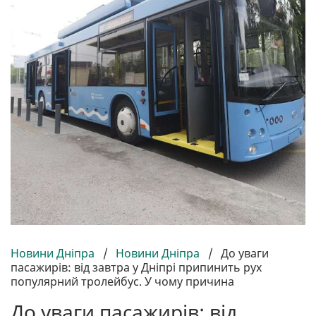
Новини Дніпра
/
Новини Дніпра
/
До уваги
пасажирів: від завтра у Дніпрі припинить рух
популярний тролейбус. У чому причина
До уваги пасажирів: від