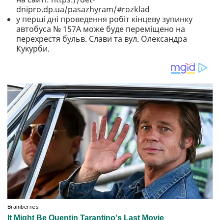
dnipro.dp.ua/pasazhyram/#rozklad
у перші дні проведення робіт кінцеву зупинку
автобуса № 157А може буде переміщено на
перехрестя бульв. Слави та вул. Олександра
Кукурби.