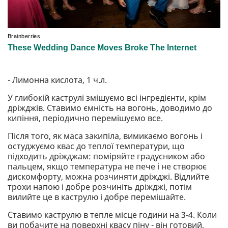
- Лимонна кислота, 1 ч.л.
У глибокій каструлі змішуємо всі інгредієнти, крім
дріжджів. Ставимо ємність на вогонь, доводимо до
кипіння, періодично перемішуємо все.
Після того, як маса закипіла, вимикаємо вогонь і
остуджуємо квас до теплої температури, що
підходить дріжджам: поміряйте градусником або
пальцем, якщо температура не пече і не створює
дискомфорту, можна розчиняти дріжджі. Відлийте
трохи напою і добре розчиніть дріжджі, потім
вилийте це в каструлю і добре перемішайте.
Ставимо каструлю в тепле місце години на 3-4. Коли
ви побачите на поверхні квасу піну - він готовий,