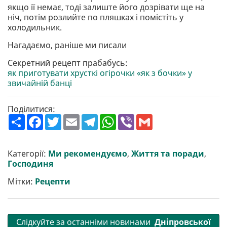
якщо її немає, тоді залиште його дозрівати ще на
ніч, потім розлийте по пляшках і помістіть у
холодильник.
Нагадаємо, раніше ми писали
Секретний рецепт прабабусь:
як приготувати хрусткі огірочки «як з бочки» у
звичайній банці
Поділитися:
П
F
T
E
T
W
V
G
о
a
w
m
e
h
i
m
ш
c
i
a
l
a
b
a
и
e
t
i
e
t
e
i
р
b
t
l
g
s
r
l
Категорії:
Ми рекомендуємо
,
Життя та поради
,
и
o
e
r
A
Господиня
т
o
r
a
p
и
k
m
p
Мітки:
Рецепти
Слідкуйте за останніми новинами
Дніпровської