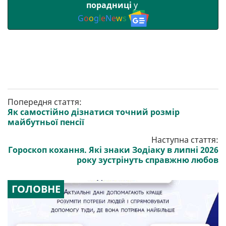
порадниці
у
G
o
o
g
l
e
N
e
w
s
Попередня стаття:
Як самостійно дізнатися точний розмір
майбутньої пенсії
Наступна стаття:
Гороскоп кохання. Які знаки Зодіаку в липні 2026
року зустрінуть справжню любов
ГОЛОВНЕ