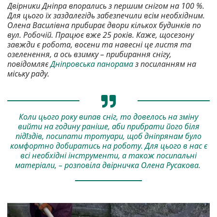
Двірники Дніпра впорались з першим снігом на 100 %.
Для цього їх заздалегідь забезпечили всім необхідним.
Олена Василівна прибирає двори кількох будинків по
вул. Робочій. Працює вже 25 років. Каже, щосезону
завжди є робота, восени та навесні це листя та
озеленення, а ось взимку – прибирання снігу,
повідомляє
Дніпровська панорама
з посиланням на
міську раду.
Коли цього року випав сніг, то довелось на зміну
вийти на годину раніше, аби прибрати його біля
підʼїздів, посипати тротуари, щоб дніпрянам було
комфортно добиратись на роботу. Для цього в нас є
всі необхідні інструменти, а також посипальні
матеріали, – розповіла двірничка Олена Русакова.