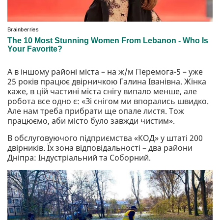
А в іншому районі міста – на ж/м Перемога-5 – уже
25 років працює двірничкою Галина Іванівна. Жінка
каже, в цій частині міста снігу випало менше, але
робота все одно є: «Зі снігом ми впорались швидко.
Але нам треба прибрати ще опале листя. Тож
працюємо, аби місто було завжди чистим».
В обслуговуючого підприємства «КОД» у штаті 200
двірників. Їх зона відповідальності – два райони
Дніпра: Індустріальний та Соборний.