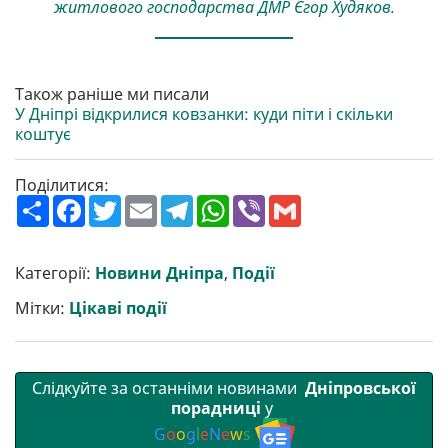
житлового господарства ДМР Єгор Худяков.
Також раніше ми писали
У Дніпрі відкрилися ковзанки: куди піти і скільки
коштує
Поділитися:
П
F
T
E
T
W
V
G
о
a
w
m
e
h
i
m
ш
c
i
a
l
a
b
a
и
e
t
i
e
t
e
i
р
b
t
l
g
s
r
l
Категорії:
Новини Дніпра
,
Події
и
o
e
r
A
т
o
r
a
p
Мітки:
Цікаві події
и
k
m
p
Слідкуйте за останніми новинами
Дніпровської
порадниці
у
G
o
o
g
l
e
N
e
w
s