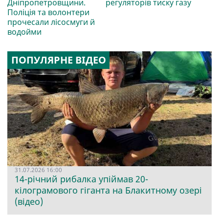
Дніпропетровщини.
регуляторів тиску газу
Поліція та волонтери
прочесали лісосмуги й
водойми
ПОПУЛЯРНЕ ВІДЕО
31.07.2026 16:00
14-річний рибалка упіймав 20-
кілограмового гіганта на Блакитному озері
(відео)