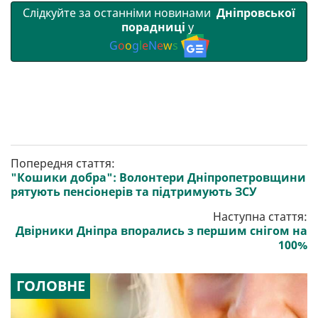
Слідкуйте за останніми новинами
Дніпровської
порадниці
у
G
o
o
g
l
e
N
e
w
s
Попередня стаття:
"Кошики добра": Волонтери Дніпропетровщини
рятують пенсіонерів та підтримують ЗСУ
Наступна стаття:
Двірники Дніпра впорались з першим снігом на
100%
ГОЛОВНЕ