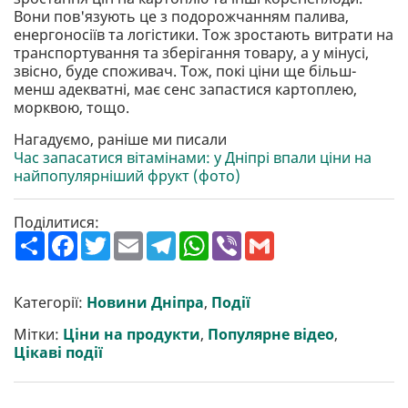
Вони пов'язують це з подорожчанням палива,
енергоносіїв та логістики. Тож зростають витрати на
транспортування та зберігання товару, а у мінусі,
звісно, буде споживач. Тож, покі ціни ще більш-
менш адекватні, має сенс запастися картоплею,
морквою, тощо.
Нагадуємо, раніше ми писали
Час запасатися вітамінами: у Дніпрі впали ціни на
найпопулярніший фрукт (фото)
Поділитися:
П
F
T
E
T
W
V
G
о
a
w
m
e
h
i
m
ш
c
i
a
l
a
b
a
и
e
t
i
e
t
e
i
р
b
t
l
g
s
r
l
Категорії:
Новини Дніпра
,
Події
и
o
e
r
A
т
o
r
a
p
Мітки:
Ціни на продукти
,
Популярне відео
,
и
k
m
p
Цікаві події