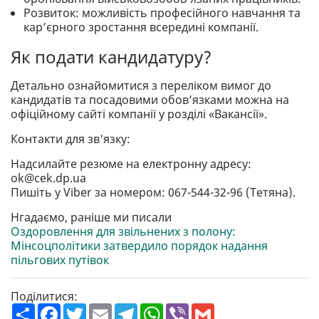
Розвиток: можливість професійного навчання та
кар’єрного зростання всередині компанії.
Як подати кандидатуру?
Детально ознайомитися з переліком вимог до
кандидатів та посадовими обов’язками можна на
офіційному сайті компанії у розділі «Вакансії».
Контакти для зв'язку:
Надсилайте резюме на електронну адресу:
ok@cek.dp.ua
Пишіть у Viber за номером: 067-544-32-96 (Тетяна).
Нгадаємо, раніше ми писали
Оздоровлення для звільнених з полону:
Мінсоцполітики затвердило порядок надання
пільгових путівок
Поділитися:
П
F
T
E
T
W
V
G