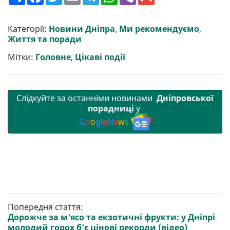
о
a
w
m
e
h
i
m
ш
c
i
a
l
a
b
a
и
e
t
i
e
t
e
i
р
b
t
l
g
s
r
l
Категорії:
Новини Дніпра
,
Ми рекомендуємо
,
и
o
e
r
A
Життя та поради
т
o
r
a
p
и
k
m
p
Мітки:
Головне
,
Цікаві події
Слідкуйте за останніми новинами
Дніпровської
порадниці
у
G
o
o
g
l
e
N
e
w
s
Попередня стаття:
Дорожче за м'ясо та екзотичні фрукти: у Дніпрі
молодий горох б’є цінові рекорди (відео)