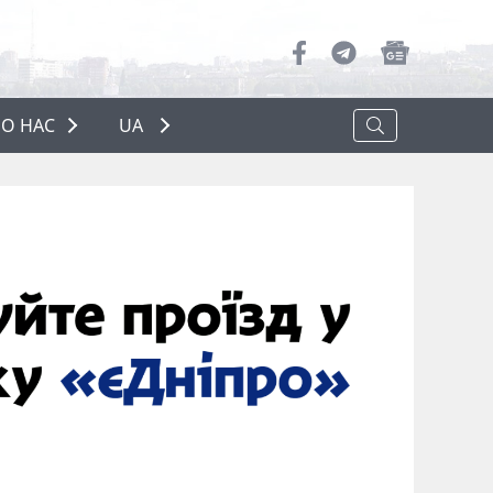
О НАС
UA
ПРО НАС
РЕКЛАМА
ПОЛІТИКА КОНФІДЕНЦІЙНОСТІ