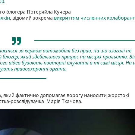
00
.
ого блогера Потеряйла Кучера
лкін
, відомий зокрема
викриттям численних колаборант
тається за кермом автомобіля без прав, на що взагалі не
 блогер, який здебільшого працює на місцях прильотів. Ві
 його відео бувають повторні влучання в ті самі місця. На
ують правоохоронні органи.
, який фактично допомагає ворогу наносити жорстокі
тка-розслідувачка Марія Ткачова.