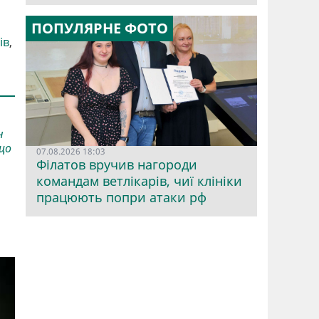
ПОПУЛЯРНЕ ФОТО
ів
,
н
 що
07.08.2026 18:03
Філатов вручив нагороди
командам ветлікарів, чиї клініки
працюють попри атаки рф