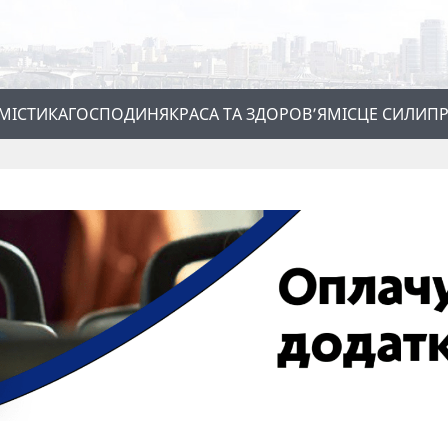
МІСТИКА
ГОСПОДИНЯ
КРАСА ТА ЗДОРОВ’Я
МІСЦЕ СИЛИ
ПР