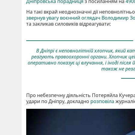
Дніпровська порадниця
з посиланням на
490
На такі вкрай неоднозначні дії неповнолітнь
звернув увагу воєнний оглядач Володимир Зо
та закликав силовиків відреагувати:
В Дніпрі є неповнолітній хлопчик, який ка
реагують правоохоронні органи. Хлопчик цей
оперативно показує ці влучання, і іноді після
також не реаг
Про небезпечну діяльність Потеряйла Кучера
удари по Дніпру, докладно
розповіла
журналіс