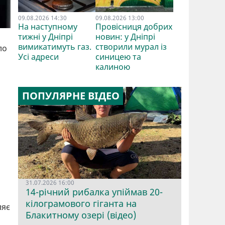
09.08.2026 14:30
09.08.2026 13:00
На наступному
Провісниця добрих
тижні у Дніпрі
новин: у Дніпрі
вимикатимуть газ.
створили мурал із
ло
Усі адреси
синицею та
калиною
з
ПОПУЛЯРНЕ ВІДЕО
,
31.07.2026 16:00
14-річний рибалка упіймав 20-
кілограмового гіганта на
ляє
Блакитному озері (відео)