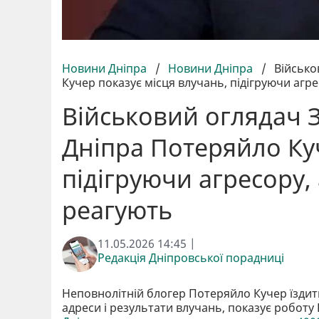
Новини Дніпра
/
Новини Дніпра
/
Військо
Кучер показує місця влучань, підігруючи агр
Військовий оглядач З
Дніпра Потеряйло Куч
підігруючи агресору,
реагують
11.05.2026 14:45 |
Редакція Дніпровської порадниці
Неповнолітній блогер Потеряйло Кучер їздить
адреси і результати влучань, показує робот