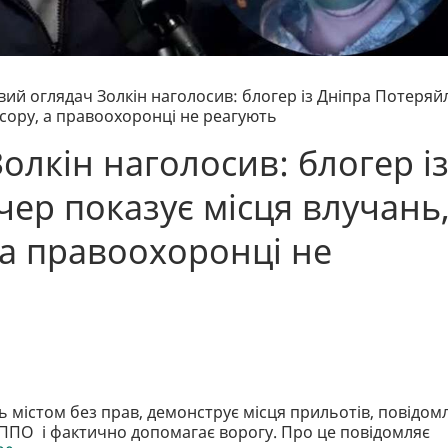
вий оглядач Золкін наголосив: блогер із Дніпра Потеряй
есору, а правоохоронці не реагують
олкін наголосив: блогер і
ер показує місця влучань
 а правоохоронці не
 містом без прав, демонструє місця прильотів, повідом
у ППО і фактично допомагає ворогу. Про це повідомляє