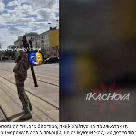
повнолітнього блогера, який хайпує на прильотах (в
 соцмережу відео з локацій, не очікуючи жодних дозволів 