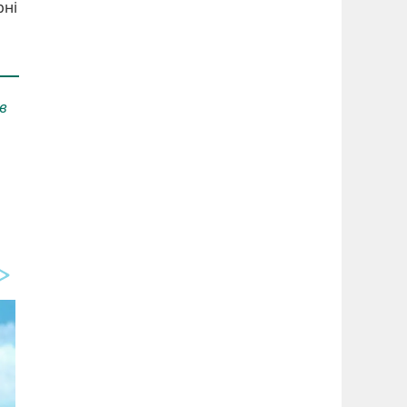
рні
в