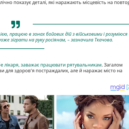
лічно показує деталі, які наражають місцевість на повто
ю, працюю в зонах бойових дій з військовими і розуміюся 
оже зіграти на руку росіянам, –
зазначила
Ткачова.
бе лікаря, заважає працювати рятувальникам
. Загалом
и для здоровʼя постраждалих, але й наражає місто на