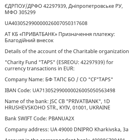
ЄДРПОУ/ДРФО 42297939, Дніпропетровське РУ,
МФО 305299
UA403052990000026007050317608
АТ КБ «ПРИВАТБАНК» Призначення платежу:
Благодійний внесок
Details of the account of the Charitable organization
"Charity Fund "TAPS" (ESREOU: 42297939) for
currency transactions in EUR:
Company Name: БФ TAПC БО / CO "CF"TAPS"
IBAN Code: UA713052990000026005050563498
Name of the bank: JSC CB "PRIVATBANK", 1D
HRUSHEVSKOHO STR., KYIV, 01001, UKRAINE
Bank SWIFT Code: PBANUA2X
Company address: UA 49000 DNIPRO Kharkivska, 3a