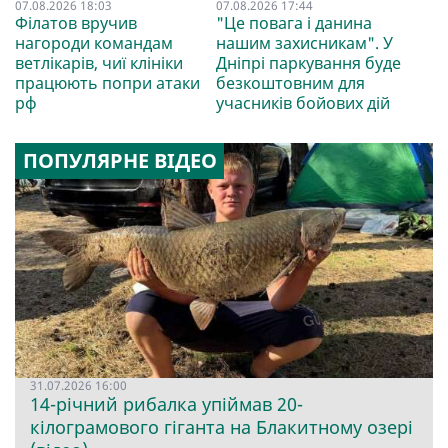
07.08.2026 18:03
07.08.2026 17:44
Філатов вручив
"Це повага і данина
нагороди командам
нашим захисникам". У
ветлікарів, чиї клініки
Дніпрі паркування буде
працюють попри атаки
безкоштовним для
рф
учасників бойових дій
ПОПУЛЯРНЕ ВІДЕО
31.07.2026 16:00
14-річний рибалка упіймав 20-
кілограмового гіганта на Блакитному озері