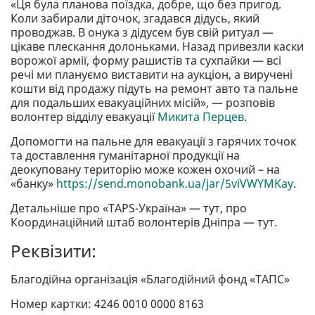
«Ця була планова поїздка, добре, що без пригод.
Коли забирали діточок, згадався дідусь, який
проводжав. В онука з дідусем був свій ритуал —
цікаве плескання долоньками. Назад привезли каски
ворожої армії, форму рашистів та сухпайки — всі
речі ми плануємо виставити на аукціон, а виручені
кошти від продажу підуть на ремонт авто та пальне
для подальших евакуаційних місій», — розповів
волонтер відділу евакуації
Микита Перцев
.
Допомогти на пальне для евакуації з гарячих точок
та доставлення гуманітарної продукції на
деокуповану територію може кожен охочий – на
«банку»
https://send.monobank.ua/jar/5viVWYMKay
.
Детальніше про «TAPS-Україна» — тут, про
Координаційний штаб волонтерів Дніпра — тут.
Реквізити:
Благодійна організація «Благодійний фонд «ТАПС»
Номер картки: 4246 0010 0000 8163