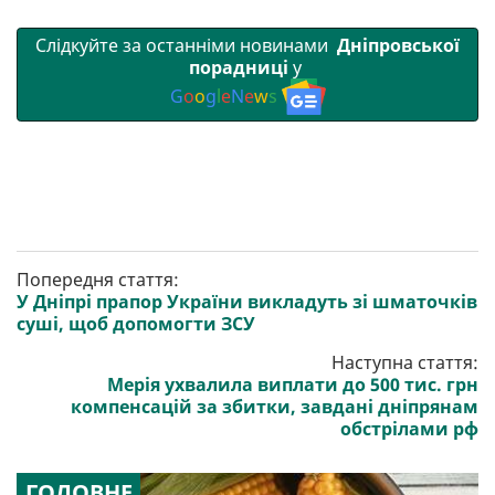
Слідкуйте за останніми новинами
Дніпровської
порадниці
у
G
o
o
g
l
e
N
e
w
s
Попередня стаття:
У Дніпрі прапор України викладуть зі шматочків
суші, щоб допомогти ЗСУ
Наступна стаття:
Мерія ухвалила виплати до 500 тис. грн
компенсацій за збитки, завдані дніпрянам
обстрілами рф
ГОЛОВНЕ