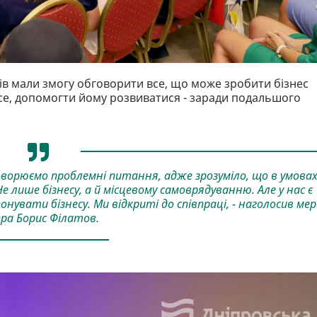
в мали змогу обговорити все, що може зробити бізнес
все, допомогти йому розвиватися - заради подальшого
оворюємо проблемні питання, адже зрозуміло, що в умова
е лише бізнесу, а й місцевому самоврядуванню. Але у нас є
нувати бізнесу. Ми відкриті до співпраці, - наголосив мер
пра Борис Філатов.