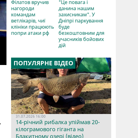
Філатов вручив
"Це повага і
нагороди
данина нашим
командам
захисникам". У
ветлікарів, чиї
Дніпрі паркування
клініки працюють
буде
попри атаки рф
безкоштовним для
учасників бойових
дій
ПОПУЛЯРНЕ ВІДЕО
31.07.2026 16:00
у
14-річний рибалка упіймав 20-
кілограмового гіганта на
Блакитному озері (відео)