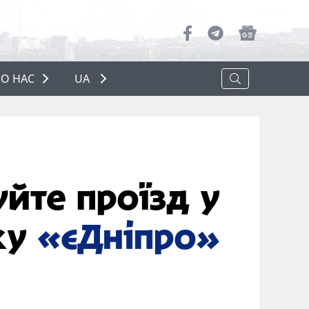
О НАС
UA
ПРО НАС
РЕКЛАМА
ПОЛІТИКА КОНФІДЕНЦІЙНОСТІ