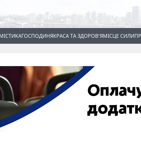
МІСТИКА
ГОСПОДИНЯ
КРАСА ТА ЗДОРОВ’Я
МІСЦЕ СИЛИ
ПР