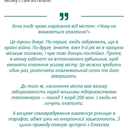
якому стані котельні.
Хоча іноді чуємо нарікання від містян: «Чому не
вмикається опалення?»
Це трохи дивує. По-перше, люди забувають, що в
країні війна. По-друге, знаєте, вже 9-й рік як я працюю
міським головою, і чую такі докори постійно. Проте,
в моєму кабінеті не встановлено рубильник, щоб
вмикати опалення усьому місту. Це можна зробити
один раз, розпочати опалювальний сезон та його
завершити.
До того ж, населення міста має велику
заборгованість перед міськими підприємствами
теплоенерго — понад 1 млрд 200 млн. І люди не
хочуть платити.
А місцеве самоврядування компенсує різницю в
тарифах, адже ціни на енергоносії зашкалюють. З
цього приводу планую зустрічі з Олексієм