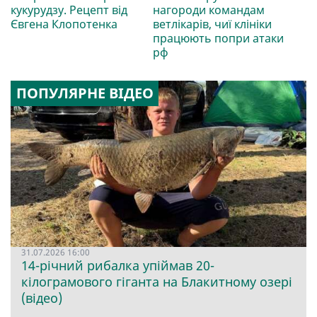
кукурудзу. Рецепт від
нагороди командам
Євгена Клопотенка
ветлікарів, чиї клініки
працюють попри атаки
рф
ПОПУЛЯРНЕ ВІДЕО
31.07.2026 16:00
14-річний рибалка упіймав 20-
кілограмового гіганта на Блакитному озері
(відео)