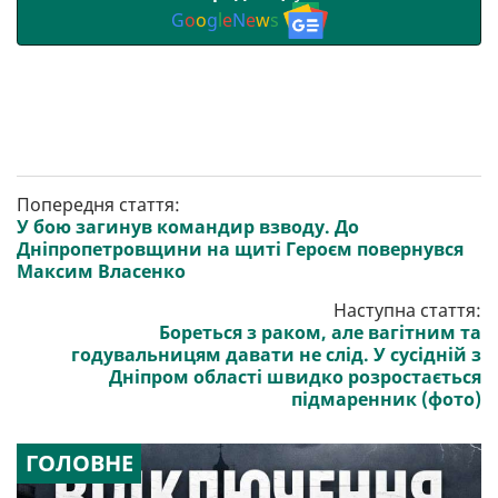
G
o
o
g
l
e
N
e
w
s
Попередня стаття:
У бою загинув командир взводу. До
Дніпропетровщини на щиті Героєм повернувся
Максим Власенко
Наступна стаття:
Бореться з раком, але вагітним та
годувальницям давати не слід. У сусідній з
Дніпром області швидко розростається
підмаренник (фото)
ГОЛОВНЕ