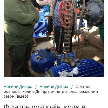
Новини Дніпра
/
Новини Дніпра
/
Філатов
розповів, коли в Дніпрі почнеться опалювальний
сезон (відео)
Філатов розповів, коли в