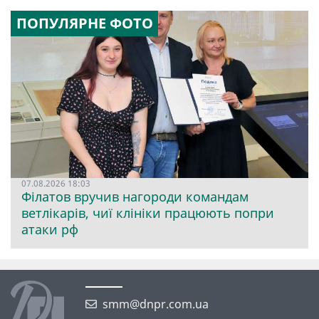
ПОПУЛЯРНЕ ФОТО
07.08.2026 18:03
Філатов вручив нагороди командам
ветлікарів, чиї клініки працюють попри
атаки рф
smm@dnpr.com.ua