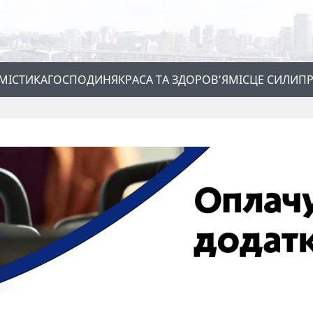
МІСТИКА
ГОСПОДИНЯ
КРАСА ТА ЗДОРОВ’Я
МІСЦЕ СИЛИ
ПР