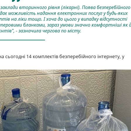
заклади вторинного рівня (лікарні). Поява безперебійного
дає можливість надання електронних послуг у будь-яких
птів на ліки тощо. І хоча до цього у випадку відсутності
паперовими бланками, зараз умови значно комфортніші як 
ієнтів", - зазначила чергова по місту.
а сьогодні 14 комплектів безперебійного інтернету, у