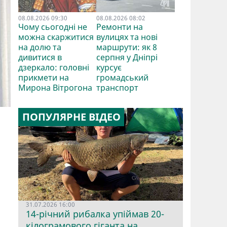
08.08.2026 09:30
08.08.2026 08:02
Чому сьогодні не
Ремонти на
можна скаржитися
вулицях та нові
на долю та
маршрути: як 8
дивитися в
серпня у Дніпрі
дзеркало: головні
курсує
прикмети на
громадський
Мирона Вітрогона
транспорт
ПОПУЛЯРНЕ ВІДЕО
31.07.2026 16:00
14-річний рибалка упіймав 20-
кілограмового гіганта на