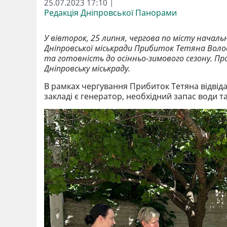
25.07.2023 17:10 |
Редакція Дніпровської Панорами
У вівторок, 25 липня, чергова по місту началь
Дніпровської міськради
Прибиток Тетяна Володи
та готовність до осінньо-зимового сезону. Пр
Дніпровську міськраду.
В рамках чергування Прибиток Тетяна відвід
закладі є генератор, необхідний запас води та