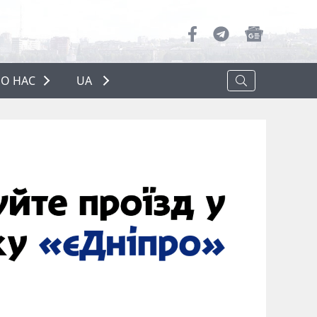
О НАС
UA
ПРО НАС
РЕКЛАМА
ПОЛІТИКА КОНФІДЕНЦІЙНОСТІ