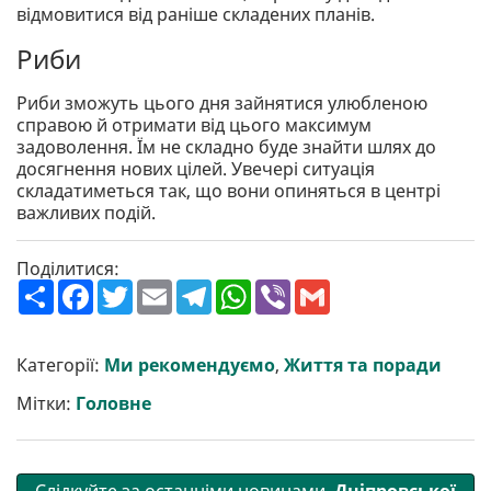
відмовитися від раніше складених планів.
Риби
Риби зможуть цього дня зайнятися улюбленою
справою й отримати від цього максимум
задоволення. Їм не складно буде знайти шлях до
досягнення нових цілей. Увечері ситуація
складатиметься так, що вони опиняться в центрі
важливих подій.
Поділитися:
П
F
T
E
T
W
V
G
о
a
w
m
e
h
i
m
ш
c
i
a
l
a
b
a
и
e
t
i
e
t
e
i
р
b
t
l
g
s
r
l
Категорії:
Ми рекомендуємо
,
Життя та поради
и
o
e
r
A
т
o
r
a
p
Мітки:
Головне
и
k
m
p
Слідкуйте за останніми новинами
Дніпровської