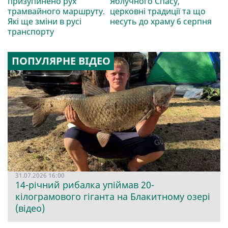
призупинено рух
Яблучного Спасу,
трамвайного маршруту.
церковні традиції та що
Які ще зміни в русі
несуть до храму 6 серпня
транспорту
ПОПУЛЯРНЕ ВІДЕО
31.07.2026 16:00
14-річний рибалка упіймав 20-
кілограмового гіганта на Блакитному озері
(відео)