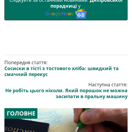
порадниці
у
G
o
o
g
l
e
N
e
w
s
Попередня стаття:
Сосиски в тісті з тостового хліба: швидкий та
смачний перекус
Наступна стаття:
Не робіть цього ніколи. Який порошок не можна
засипати в пральну машину
ГОЛОВНЕ