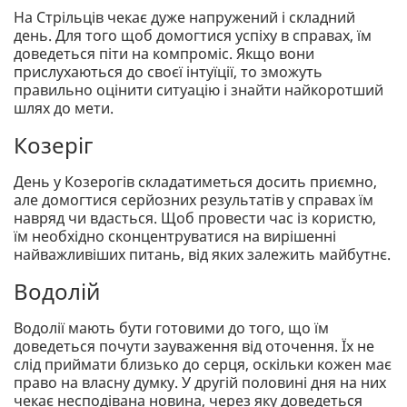
На Стрільців чекає дуже напружений і складний
день. Для того щоб домогтися успіху в справах, їм
доведеться піти на компроміс. Якщо вони
прислухаються до своєї інтуїції, то зможуть
правильно оцінити ситуацію і знайти найкоротший
шлях до мети.
Козеріг
День у Козерогів складатиметься досить приємно,
але домогтися серйозних результатів у справах їм
навряд чи вдасться. Щоб провести час із користю,
їм необхідно сконцентруватися на вирішенні
найважливіших питань, від яких залежить майбутнє.
Водолій
Водолії мають бути готовими до того, що їм
доведеться почути зауваження від оточення. Їх не
слід приймати близько до серця, оскільки кожен має
право на власну думку. У другій половині дня на них
чекає несподівана новина, через яку доведеться