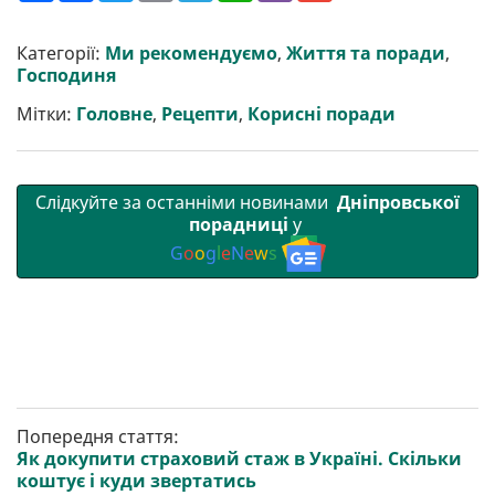
ш
c
i
a
l
a
b
a
и
e
t
i
e
t
e
i
р
b
t
l
g
s
r
l
Категорії:
Ми рекомендуємо
,
Життя та поради
,
и
o
e
r
A
Господиня
т
o
r
a
p
и
k
m
p
Мітки:
Головне
,
Рецепти
,
Корисні поради
Слідкуйте за останніми новинами
Дніпровської
порадниці
у
G
o
o
g
l
e
N
e
w
s
Попередня стаття:
Як докупити страховий стаж в Україні. Скільки
коштує і куди звертатись