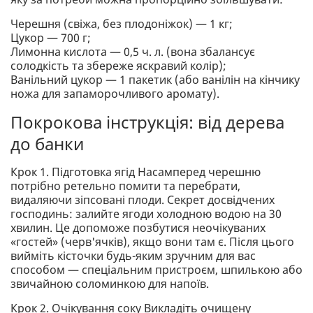
Черешня (свіжа, без плодоніжок) — 1 кг;
Цукор — 700 г;
Лимонна кислота — 0,5 ч. л. (вона збалансує
солодкість та збереже яскравий колір);
Ванільний цукор — 1 пакетик (або ванілін на кінчику
ножа для запаморочливого аромату).
Покрокова інструкція: від дерева
до банки
Крок 1. Підготовка ягід Насамперед черешню
потрібно ретельно помити та перебрати,
видаляючи зіпсовані плоди. Секрет досвідчених
господинь: залийте ягоди холодною водою на 30
хвилин. Це допоможе позбутися неочікуваних
«гостей» (черв'ячків), якщо вони там є. Після цього
вийміть кісточки будь-яким зручним для вас
способом — спеціальним пристроєм, шпилькою або
звичайною соломинкою для напоїв.
Крок 2. Очікування соку Викладіть очищену