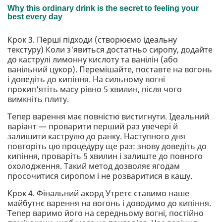
Крок 3. Перші підходи (створюємо ідеальну
текстуру) Коли з'явиться достатньо сиропу, додайте
до каструлі лимонну кислоту та ванілін (або
ванільний цукор). Перемішайте, поставте на вогонь
і доведіть до кипіння. На сильному вогні
прокип'ятіть масу рівно 5 хвилин, після чого
вимкніть плиту.
Тепер варення має повністю вистигнути. Ідеальний
варіант — проварити перший раз увечері й
залишити каструлю до ранку. Наступного дня
повторіть цю процедуру ще раз: знову доведіть до
кипіння, проваріть 5 хвилин і залиште до повного
охолодження. Такий метод дозволяє ягодам
просочитися сиропом і не розваритися в кашу.
Крок 4. Фінальний акорд Утретє ставимо наше
майбутнє варення на вогонь і доводимо до кипіння.
Тепер варимо його на середньому вогні, постійно