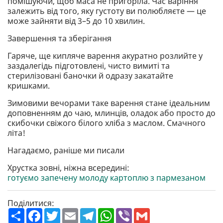
помішуючи, щоб маса не пригоріла. Час варіння
залежить від того, яку густоту ви полюбляєте — це
може зайняти від 3–5 до 10 хвилин.
Завершення та зберігання
Гаряче, ще кипляче варення акуратно розлийте у
заздалегідь підготовлені, чисто вимиті та
стерилізовані баночки й одразу закатайте
кришками.
Зимовими вечорами таке варення стане ідеальним
доповненням до чаю, млинців, оладок або просто до
скибочки свіжого білого хліба з маслом. Смачного
літа!
Нагадаємо, раніше ми писали
Хрустка зовні, ніжна всередині:
готуємо запечену молоду картоплю з пармезаном
Поділитися:
П
F
T
E
T
W
V
G
о
a
w
m
e
h
i
m