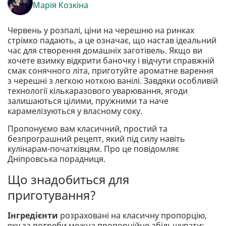
Марія Козкіна
Червень у розпалі, ціни на черешню на ринках
стрімко падають, а це означає, що настав ідеальний
час для створення домашніх заготівель. Якщо ви
хочете взимку відкрити баночку і відчути справжній
смак сонячного літа, приготуйте ароматне варення
з черешні з легкою ноткою ванілі. Завдяки особливій
технології кількаразового уварювання, ягоди
залишаються цілими, пружними та наче
карамелізуються у власному соку.
Пропонуємо вам класичний, простий та
безпрограшний рецепт, який під силу навіть
кулінарам-початківцям. Про це повідомляє
Дніпровська порадниця.
Що знадобиться для
приготування?
Інгредієнти
розраховані на класичну пропорцію,
яку за потреби можна пропорційно збільшувати: