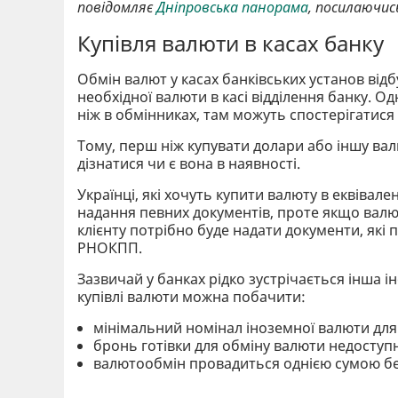
повідомляє
Дніпровська панорама
, посилаючис
Купівля валюти в касах банку
Обмін валют у касах банківських установ відб
необхідної валюти в касі відділення банку. Од
ніж в обмінниках, там можуть спостерігатис
Тому, перш ніж купувати долари або іншу вал
дізнатися чи є вона в наявності.
Українці, які хочуть купити валюту в еквівале
надання певних документів, проте якщо валют
клієнту потрібно буде надати документи, які
РНОКПП.
Зазвичай у банках рідко зустрічається інша і
купівлі валюти можна побачити:
мінімальний номінал іноземної валюти для
бронь готівки для обміну валюти недоступ
валютообмін провадиться однією сумою без