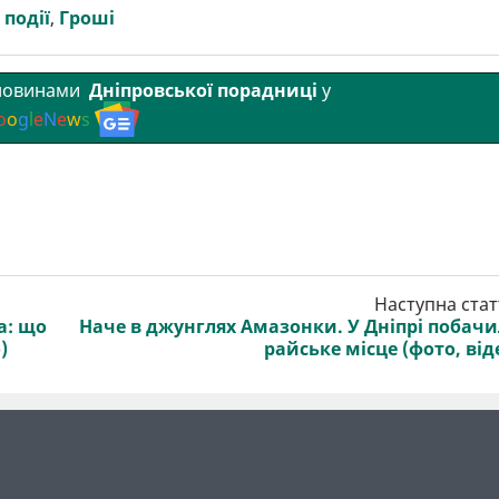
 події
,
Гроші
 новинами
Дніпровської порадниці
у
o
o
g
l
e
N
e
w
s
Наступна стат
а: що
Наче в джунглях Амазонки. У Дніпрі побач
)
райське місце (фото, від