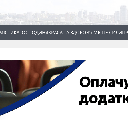
МІСТИКА
ГОСПОДИНЯ
КРАСА ТА ЗДОРОВ’Я
МІСЦЕ СИЛИ
ПР