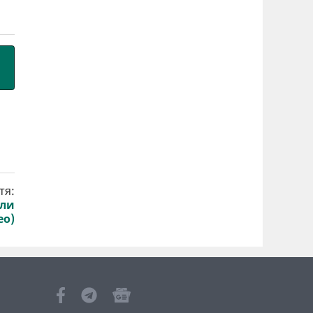
тя:
или
ео)