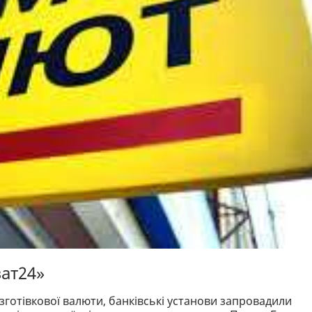
ат24»
зготівкової валюти, банківські установи запровадили