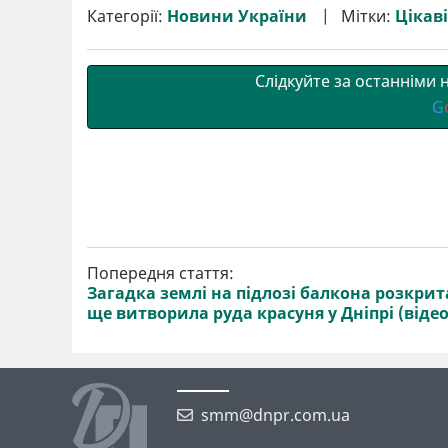
р
b
t
l
g
s
r
l
Категорії:
Новини України
Мітки:
Цікаві
и
o
e
r
A
т
o
r
a
p
и
k
m
p
Слідкуйте за останніми
G
Попередня стаття:
Загадка землі на підлозі балкона розкрит
ще витворила руда красуня у Дніпрі (відео
smm@dnpr.com.ua