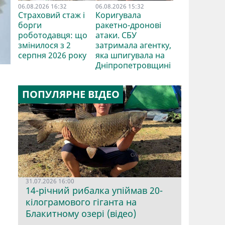
06.08.2026 16:32
06.08.2026 15:32
Страховий стаж і
Коригувала
борги
ракетно-дронові
роботодавця: що
атаки. СБУ
змінилося з 2
затримала агентку,
серпня 2026 року
яка шпигувала на
Дніпропетровщині
ПОПУЛЯРНЕ ВІДЕО
31.07.2026 16:00
14-річний рибалка упіймав 20-
кілограмового гіганта на
Блакитному озері (відео)