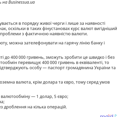
ь на Businessua.ua
увається в порядку живої черги і лише за наявності
нак, оскільки в таких фінустановах курс валют вигідніший
я проблеми з фактичною наявністю валюти.
юту, можна зателефонувати на гарячу лінію банку і
нті до 400 000 гривень, зможуть зробити це швидко і без
ообмін перевищує 400 000 гривень в еквіваленті, то
 підтверджують особу — паспорт громадянина України та
ноземна валюта, крім долара та євро, тому серед умов
 валютообміну — 1 долар, 5 євро;
на;
 дроблення на кілька операцій.