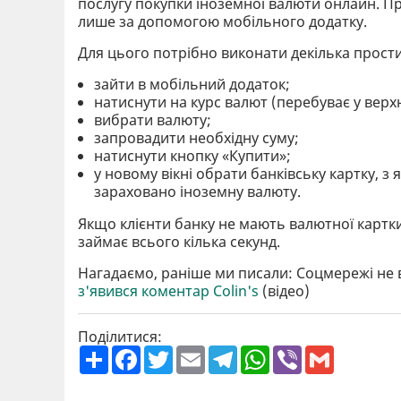
послугу покупки іноземної валюти онлайн. П
лише за допомогою мобільного додатку.
Для цього потрібно виконати декілька прости
зайти в мобільний додаток;
натиснути на курс валют (перебуває у верхн
вибрати валюту;
запровадити необхідну суму;
натиснути кнопку «Купити»;
у новому вікні обрати банківську картку, з я
зараховано іноземну валюту.
Якщо клієнти банку не мають валютної картки
займає всього кілька секунд.
Нагадаємо, раніше ми писали: Соцмережі не в
з'явився коментар Сolin's
(відео)
Поділитися:
П
F
T
E
T
W
V
G
о
a
w
m
e
h
i
m
ш
c
i
a
l
a
b
a
и
e
t
i
e
t
e
i