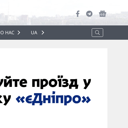
О НАС
UA
ПРО НАС
РЕКЛАМА
ПОЛІТИКА КОНФІДЕНЦІЙНОСТІ