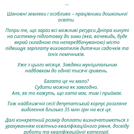
…
Шановні земляки і особливо – працівники дошкільної
освіти.
Попри те, що зараз всі можливі ресурси Дніпра кинуті
на системну підготовку до зими (яка, вочевидь, буде
вкрай складною та непередбачуваною) місто
підвищує зарплату вихователів дитячих садочків та
їхніх помічників.
Уже з цього місяця. Завдяки муніципальним
надбавкам до однієї тисячі гривень.
Багато це чи мало?
Судити можна як завгодно.
Але, як то кажуть, що хата має, тим і приймає.
Тож найближчої сесії депутатський корпус розгляне
виділення близько 35 млн грн на все це.
Далі конкретний розмір доплати визначатиметься з
урахуванням освітньо-кваліфікаційного рівня, досвіду
роботи та кваліфікаційної категорії.