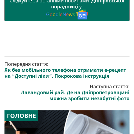
Слідкуйте за останніми новинами
Дніпровської
порадниці
у
G
o
o
g
l
e
N
e
w
s
Попередня стаття:
Як без мобільного телефона отримати е-рецепт
на “Доступні ліки”. Покрокова інструкція
Наступна стаття:
Лавандовий рай. Де на Дніпропетровщині
можна зробити незабутні фото
ГОЛОВНЕ