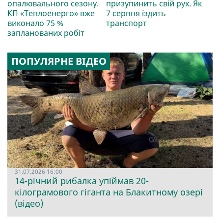
опалювального сезону.
призупинить свій рух. Як
КП «Теплоенерго» вже
7 серпня їздить
виконало 75 %
транспорт
запланованих робіт
ПОПУЛЯРНЕ ВІДЕО
31.07.2026 16:00
14-річний рибалка упіймав 20-
кілограмового гіганта на Блакитному озері
(відео)