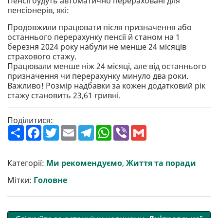
Пенсії будуть автоматично перераховані для
пенсіонерів, які:
Продовжили працювати після призначення або
останнього перерахунку пенсії й станом на 1
березня 2024 року набули не менше 24 місяців
страхового стажу.
Працювали менше ніж 24 місяці, але від останнього
призначення чи перерахунку минуло два роки.
Важливо! Розмір надбавки за кожен додатковий рік
стажу становить 23,61 гривні.
Поділитися:
П
F
T
E
T
W
V
G
о
a
w
m
e
h
i
m
ш
c
i
a
l
a
b
a
и
e
t
i
e
t
e
i
р
b
t
l
g
s
r
l
Категорії:
Ми рекомендуємо
,
Життя та поради
и
o
e
r
A
т
o
r
a
p
Мітки:
Головне
и
k
m
p