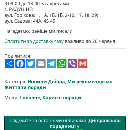
З 09:00 до 18:00 за адресами:
с. РАДУШНЕ:
вул. Горіхова: 1, 1А, 1Б, 1В, 2-10, 17, 18, 29;
вул. Садова: 44А, 45-49.
Нагадаємо, раніше ми писали
Сплатити за доставку газу
важливо до 20 червня!
Поділитися:
П
F
T
E
T
W
V
G
о
a
w
m
e
h
i
m
ш
c
i
a
l
a
b
a
и
e
t
i
e
t
e
i
р
b
t
l
g
s
r
l
Категорії:
Новини Дніпра
,
Ми рекомендуємо
,
и
o
e
r
A
Життя та поради
т
o
r
a
p
и
k
m
p
Мітки:
Головне
,
Корисні поради
Слідкуйте за останніми новинами
Дніпровської
порадниці
у