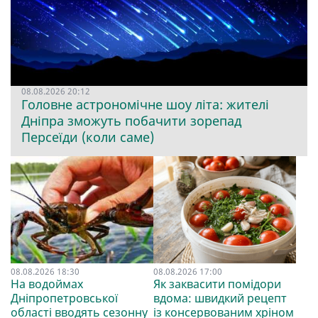
08.08.2026 20:12
Головне астрономічне шоу літа: жителі
Дніпра зможуть побачити зорепад
Персеїди (коли саме)
08.08.2026 18:30
08.08.2026 17:00
На водоймах
Як заквасити помідори
Дніпропетровської
вдома: швидкий рецепт
області вводять сезонну
із консервованим хріном