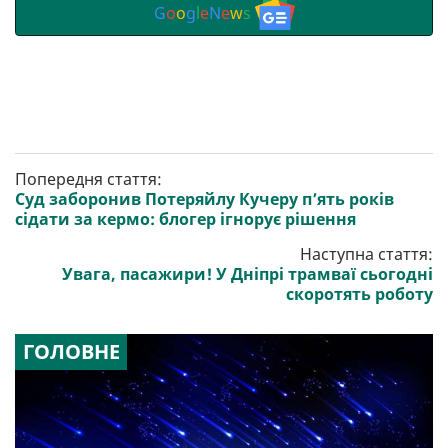
G
o
o
g
l
e
N
e
w
s
Попередня стаття:
Суд заборонив Потеряйлу Кучеру п’ять років
сідати за кермо: блогер ігнорує рішення
Наступна стаття:
Увага, пасажири! У Дніпрі трамваї сьогодні
скоротять роботу
ГОЛОВНЕ