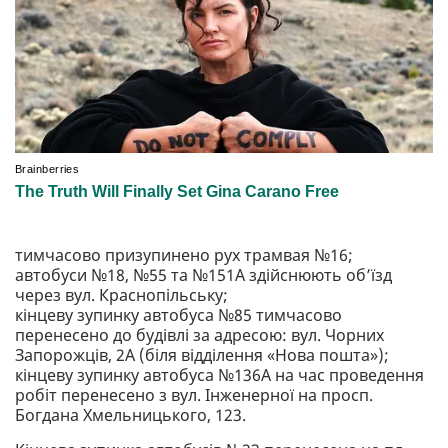
тимчасово призупинено рух трамвая №16;
автобуси №18, №55 та №151А здійснюють об’їзд
через вул. Краснопільську;
кінцеву зупинку автобуса №85 тимчасово
перенесено до будівлі за адресою: вул. Чорних
Запорожців, 2А (біля відділення «Нова пошта»);
кінцеву зупинку автобуса №136А на час проведення
робіт перенесено з вул. Інженерної на просп.
Богдана Хмельницького, 123.