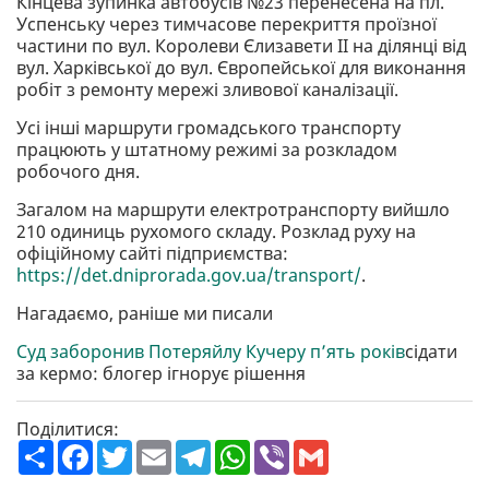
Кінцева зупинка автобусів №23 перенесена на пл.
Успенську через тимчасове перекриття проїзної
частини по вул. Королеви Єлизавети II на ділянці від
вул. Харківської до вул. Європейської для виконання
робіт з ремонту мережі зливової каналізації.
Усі інші маршрути громадського транспорту
працюють у штатному режимі за розкладом
робочого дня.
Загалом на маршрути електротранспорту вийшло
210 одиниць рухомого складу. Розклад руху на
офіційному сайті підприємства:
https://det.dniprorada.gov.ua/transport/
.
Нагадаємо, раніше ми писали
Суд заборонив Потеряйлу Кучеру п’ять років
сідати
за кермо: блогер ігнорує рішення
Поділитися:
П
F
T
E
T
W
V
G
о
a
w
m
e
h
i
m
ш
c
i
a
l
a
b
a