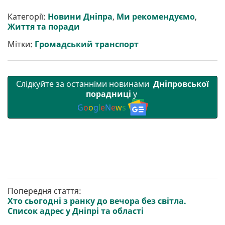
и
e
t
i
e
t
e
i
р
b
t
l
g
s
r
l
Категорії:
Новини Дніпра
,
Ми рекомендуємо
,
и
o
e
r
A
Життя та поради
т
o
r
a
p
и
k
m
p
Мітки:
Громадський транспорт
Слідкуйте за останніми новинами
Дніпровської
порадниці
у
G
o
o
g
l
e
N
e
w
s
Попередня стаття:
Хто сьогодні з ранку до вечора без світла.
Список адрес у Дніпрі та області