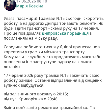
17.06.2026 08:10 |
Марія Козкіна
Увага, пасажири! Трамвай №15 сьогодні скоротить
роботу, а на дорогах Дніпра тривають ремонти. Як
буде їздити транспорт - схеми руху на 17 червня.
Про це повідомляє
Дніпровська порадниця
з
посиланням на міську раду.
Середина робочого тижня у Дніпрі принесла нові
корективи у графіки міського транспорту.
Комунальні служби міста продовжують масштабні
оновлення інфраструктури одразу на кількох
локаціях.
17 червня 2026 року трамваї №15 закінчать свою
роботу раніше. Останні відправлення від кінцевих
зупинок відбудуться:
від залізничного вокзалу о 20:15;
від вул. Криворізька о 20:46.
Зміни пов’язані з ремонтом трамвайної колії в