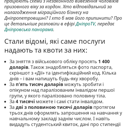
працюють схеми з незаконного вивезення чоловіків
призовного віку за кордон. Хто відповідальний за
налагодження міграційного бізнесу на
Дніпропетровщині? І хто б мав його припинити? Про
це детальніше розповіли в ефірі
ДніпроTV,
передає
Дніпровська панорама
.
Стали відомі, які саме послуги
надають та квоти за них:
За зняття з військового обліку просять
1 400
доларів
. Також знадобляться фото паспорта,
скріншот з «Дії» та ідентифікаційний код. Кілька
днів – і вам напишуть будь-яку хворобу.
За
п’ять тисяч доларів
можуть зробити і
опікуном над паралізованим інвалідом першої
групи, у якого паралізовано половину тіла.
За
4 тисячі
можете і самі стати інвалідом.
За
дві з половиною тисячі доларів
протягом
трьох днів оформлять запрошення на навчання у
навчальному закладі заднім числом. І навіть
видадуть студентський квиток, дані про стипендії