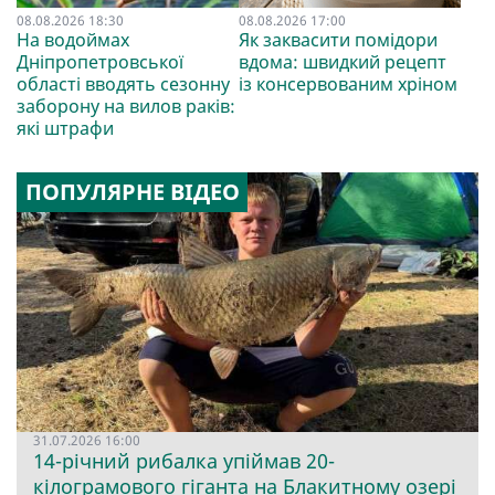
08.08.2026 18:30
08.08.2026 17:00
На водоймах
Як заквасити помідори
Дніпропетровської
вдома: швидкий рецепт
області вводять сезонну
із консервованим хріном
заборону на вилов раків:
які штрафи
ПОПУЛЯРНЕ ВІДЕО
31.07.2026 16:00
14-річний рибалка упіймав 20-
кілограмового гіганта на Блакитному озері