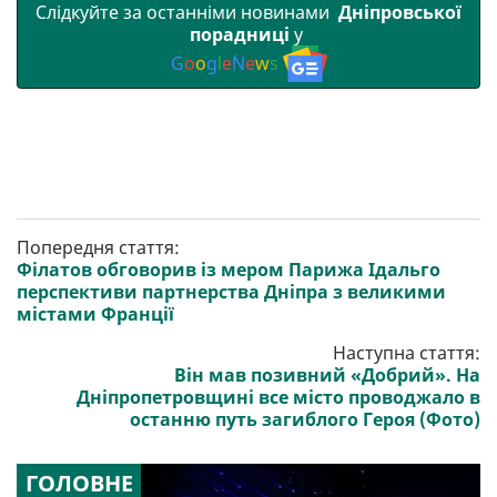
Слідкуйте за останніми новинами
Дніпровської
порадниці
у
G
o
o
g
l
e
N
e
w
s
Попередня стаття:
Філатов обговорив із мером Парижа Ідальго
перспективи партнерства Дніпра з великими
містами Франції
Наступна стаття:
Він мав позивний «Добрий». На
Дніпропетровщині все місто проводжало в
останню путь загиблого Героя (Фото)
ГОЛОВНЕ