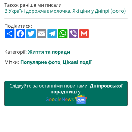
Також раніше ми писали
В Україні дорожчає молочка. Які ціни у Дніпрі (фото)
Поділитися:
П
F
T
E
T
W
V
G
о
a
w
m
e
h
i
m
ш
c
i
a
l
a
b
a
и
e
t
i
e
t
e
i
р
b
t
l
g
s
r
l
Категорії:
Життя та поради
и
o
e
r
A
т
o
r
a
p
Мітки:
Популярне фото
,
Цікаві події
и
k
m
p
Слідкуйте за останніми новинами
Дніпровської
порадниці
у
G
o
o
g
l
e
N
e
w
s