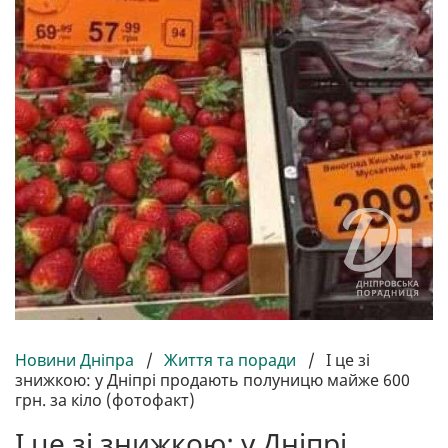
Новини Дніпра
/
Життя та поради
/
І це зі
знижкою: у Дніпрі продають полуницю майже 600
грн. за кіло (фотофакт)
І це зі знижкою: у Дніпрі