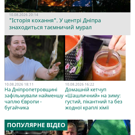
10.08.2026 20:14
"Історія кохання". У центрі Дніпра
знаходиться таємничий мурал
10.08.2026 18:11
10.08.2026 16:22
На Дніпропетровщині
Домашній кетчуп
зафільмували найменшу
«Шашличний» на зиму:
чаплю Європи -
густий, пікантний та без
бугайчика
жодної краплі хімії
ПОПУЛЯРНЕ ВІДЕО