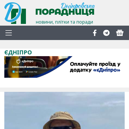
новини, плітки та поради
ЄДНІПРО