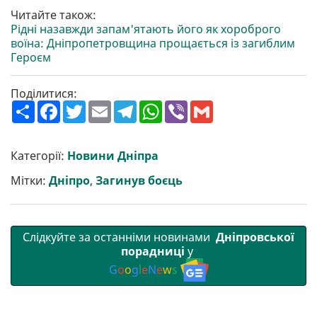
Читайте також:
Рідні назавжди запам'ятають його як хороброго
воїна: Дніпропетровщина прощається із загиблим
Героєм
Поділитися:
П
F
T
E
T
W
V
G
о
a
w
m
e
h
i
m
ш
c
i
a
l
a
b
a
и
e
t
i
e
t
e
i
р
b
t
l
g
s
r
l
Категорії:
Новини Дніпра
и
o
e
r
A
т
o
r
a
p
Мітки:
Дніпро
,
Загинув боєць
и
k
m
p
Слідкуйте за останніми новинами
Дніпровської
порадниці
у
G
o
o
g
l
e
N
e
w
s