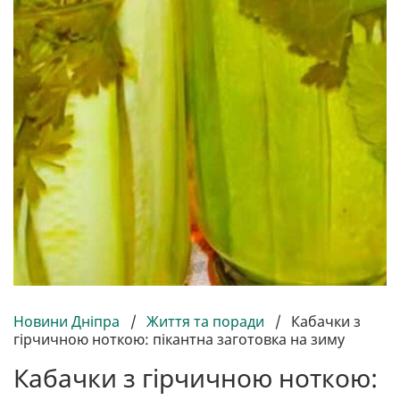
Новини Дніпра
/
Життя та поради
/
Кабачки з
гірчичною ноткою: пікантна заготовка на зиму
Кабачки з гірчичною ноткою: