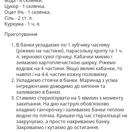
Вода - 4 склянки.
Цукор - 1 склянка.
Оцет 9% - 1 склянка.
Сіль - 2 ст. л.
Куркума - 1 ч. л.
Приготування
В банки укладаємо по 1 зубчику часнику
(ріжемо на частини), парасольку кропу та 1 ч.
л. зернової сухої гірчиці. Кабачки миємо і
знімаємо картоплечисткою шкірку. Ріжемо
вздовж на 4 частини. Якщо великі кабачки, то
навпіл і на 4-6 частин кожну половинку.
Укладаємо стоячи в банки. Маринад з усіма
інгредієнтами доводимо до кипіння та
заливаємо в банки.
Ставимо стерилізувати на 5 хвилин з моменту
закипання. На дно каструлі обов'язково
кладемо ганчірочку і заливаємо банки теплою
водою по плічка. Кришки під час стерилізації не
закручуємо, а просто накриваємо банку.
Закриваємо і кутаємо до остигання.