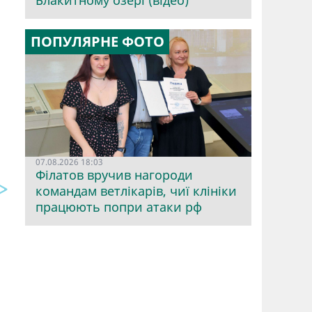
Блакитному озері (відео)
ПОПУЛЯРНЕ ФОТО
07.08.2026 18:03
Філатов вручив нагороди
командам ветлікарів, чиї клініки
працюють попри атаки рф