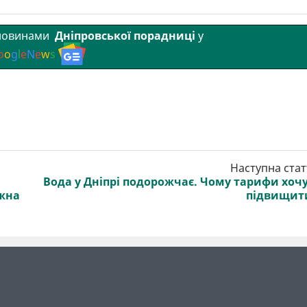
 новинами
Дніпровської порадниці
у
o
o
g
l
e
N
e
w
s
Наступна стат
Вода у Дніпрі подорожчає. Чому тарифи хоч
жна
підвищит