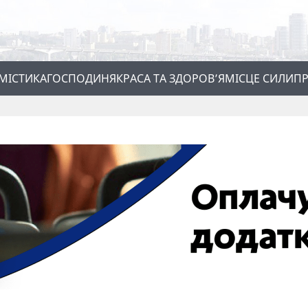
МІСТИКА
ГОСПОДИНЯ
КРАСА ТА ЗДОРОВ’Я
МІСЦЕ СИЛИ
ПР