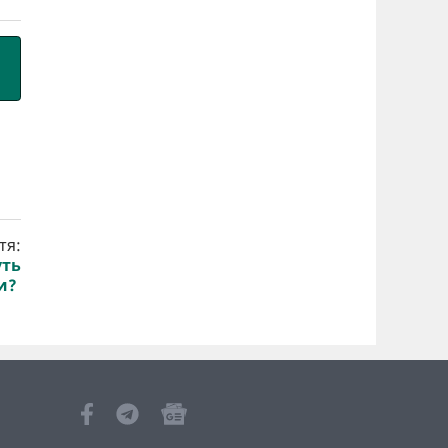
тя:
уть
и?