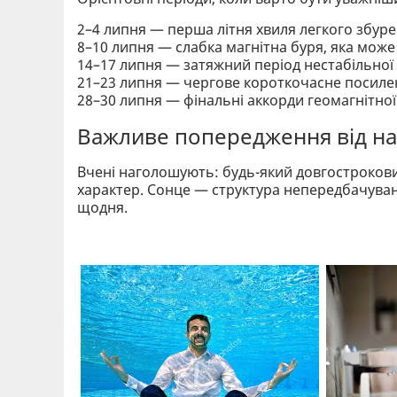
2–4 липня — перша літня хвиля легкого збуре
8–10 липня — слабка магнітна буря, яка може
14–17 липня — затяжний період нестабільної 
21–23 липня — чергове короткочасне посилен
28–30 липня — фінальні аккорди геомагнітної 
Важливе попередження від на
Вчені наголошують: будь-який довгостроков
характер. Сонце — структура непередбачуван
щодня.