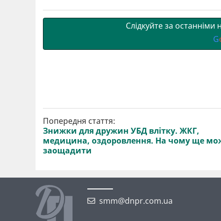
и
k
m
p
Слідкуйте за останніми
G
Попередня стаття:
Знижки для дружин УБД влітку. ЖКГ,
медицина, оздоровлення. На чому ще мо
заощадити
smm@dnpr.com.ua