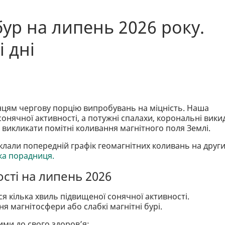
ур на липень 2026 року.
 дні
нцям чергову порцію випробувань на міцність. Наша
онячної активності, а потужні спалахи, корональні вики
і викликати помітні коливання магнітного поля Землі.
склали попередній графік геомагнітних коливань на друг
ка порадниця.
сті на липень 2026
я кілька хвиль підвищеної сонячної активності.
я магнітосфери або слабкі магнітні бурі.
ими до свого здоров’я: