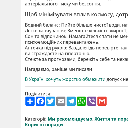
артеріального тиску чи безсоння.
Щоб мінімізувати вплив космосу, дот
Водний баланс: Пийте більше чистої води, на
Легке харчування: Зменште кількість жирної, г
Сон та відпочинок: Намагайтеся спати не ме
психоемоційних перевантажень.
Аптечка під рукою: Заздалегідь перевірте на
ви страждаєте на гіпертонію.
Стежте за прогнозами, бережіть себе та нех
Нагадаємо, раніше ми писали
В Україні хочуть жорстко обмежити
допуск не
Поділитися:
П
F
T
E
T
W
V
G
о
a
w
m
e
h
i
m
ш
c
i
a
l
a
b
a
и
e
t
i
e
t
e
i
р
b
t
l
g
s
r
l
Категорії:
Ми рекомендуємо
,
Життя та пор
и
o
e
r
A
Корисні поради
т
o
r
a
p