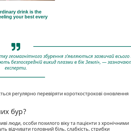
тку геомагнітного збурення з’являються зазвичай всього 
ують безпосередній викид плазми в бік Землі», — зазначаю
експерти.
ься регулярно перевіряти короткострокові оновлення
них бур?
ливі люди, особи похилого віку та пацієнти з хронічними
ь відчувати головний біль, слабкість, стрибки