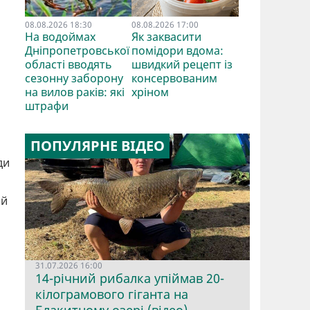
08.08.2026 18:30
08.08.2026 17:00
На водоймах
Як заквасити
Дніпропетровської
помідори вдома:
області вводять
швидкий рецепт із
сезонну заборону
консервованим
на вилов раків: які
хріном
штрафи
ПОПУЛЯРНЕ ВІДЕО
ди
ий
31.07.2026 16:00
14-річний рибалка упіймав 20-
кілограмового гіганта на