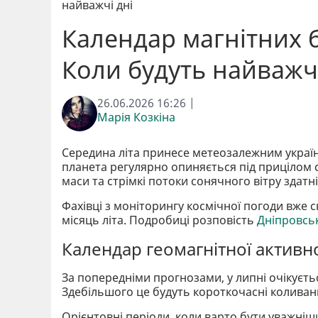
найважчі дні
Календар магнітних б
Коли будуть найважчі
26.06.2026 16:26 |
Марія Козкіна
Середина літа принесе метеозалежним украї
планета регулярно опиняється під прицілом с
маси та стрімкі потоки сонячного вітру здатн
Фахівці з моніторингу космічної погоди вже 
місяць літа. Подробиці розповість
Дніпровсь
Календар геомагнітної активно
За попередніми прогнозами, у липні очікуєтьс
Здебільшого це будуть короткочасні коливанн
Орієнтовні періоди, коли варто бути уважніш