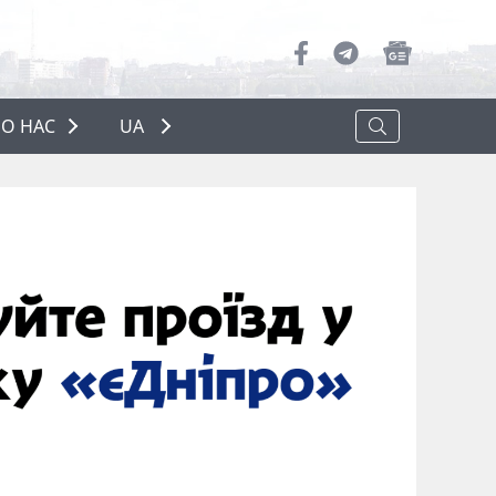
О НАС
UA
ПРО НАС
РЕКЛАМА
ПОЛІТИКА КОНФІДЕНЦІЙНОСТІ