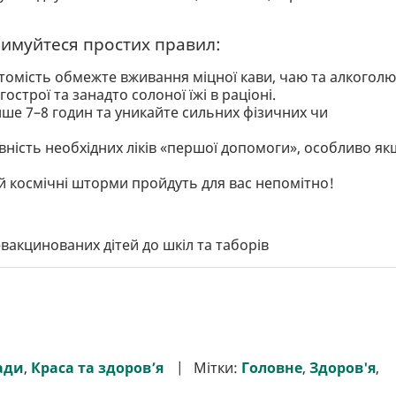
римуйтеся простих правил:
томість обмежте вживання міцної кави, чаю та алкоголю
острої та занадто солоної їжі в раціоні.
нше 7–8 годин та уникайте сильних фізичних чи
явність необхідних ліків «першої допомоги», особливо я
ай космічні шторми пройдуть для вас непомітно!
вакцинованих дітей до шкіл та таборів
ади
,
Краса та здоров’я
Мітки:
Головне
,
Здоров'я
,