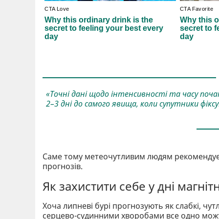
«Точні дані щодо інтенсивності та часу поча
2–3 дні до самого явища, коли супутники фікс
Саме тому метеочутливим людям рекомендуєт
прогнозів.
Як захистити себе у дні магніт
Хоча липневі бурі прогнозують як слабкі, чут
серцево-судинними хворобами все одно можут