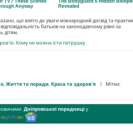
азано, що взято до уваги міжнародний досвід та практик
відповідальність батьків на законодавчому рівні за
ь дітям.
ов’ю. Кому не можна їсти петрушку
мо
,
Життя та поради
,
Краса та здоров’я
Мітки:
 новинами
Дніпровської порадниці
у
o
o
g
l
e
N
e
w
s