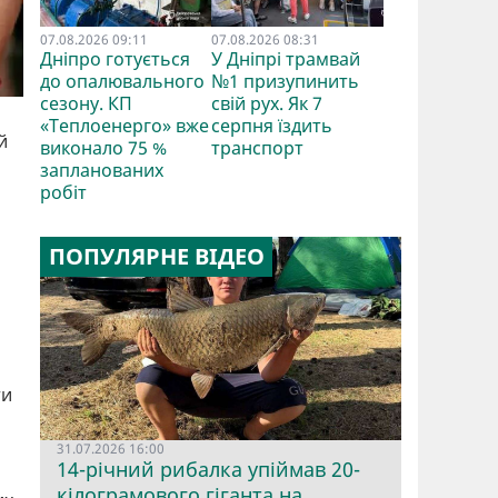
07.08.2026 09:11
07.08.2026 08:31
Дніпро готується
У Дніпрі трамвай
до опалювального
№1 призупинить
сезону. КП
свій рух. Як 7
«Теплоенерго» вже
серпня їздить
й
виконало 75 %
транспорт
запланованих
робіт
ПОПУЛЯРНЕ ВІДЕО
ти
31.07.2026 16:00
14-річний рибалка упіймав 20-
кілограмового гіганта на