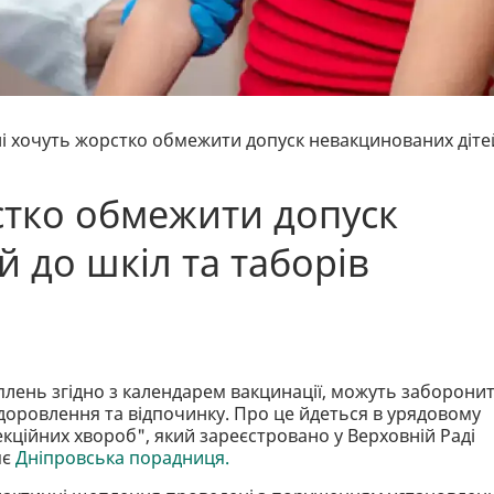
ні хочуть жорстко обмежити допуск невакцинованих діте
стко обмежити допуск
 до шкіл та таборів
лень згідно з календарем вакцинації, можуть заборони
оздоровлення та відпочинку. Про це йдеться в урядовому
екційних хвороб", який зареєстровано у Верховній Раді
яє
Дніпровська порадниця.