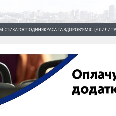
МІСТИКА
ГОСПОДИНЯ
КРАСА ТА ЗДОРОВ’Я
МІСЦЕ СИЛИ
ПР