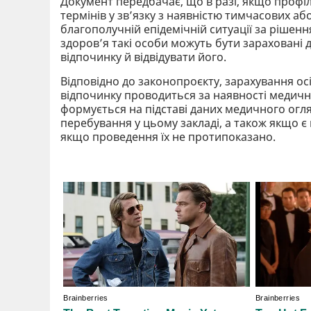
Документ передбачає, що в разі, якщо проф
термінів у зв’язку з наявністю тимчасових а
благополучній епідемічній ситуації за рішенн
здоров’я такі особи можуть бути зараховані 
відпочинку й відвідувати його.
Відповідно до законопроєкту, зарахування осі
відпочинку проводиться за наявності медичної
формується на підставі даних медичного огля
перебування у цьому закладі, а також якщо 
якщо проведення їх не протипоказано.