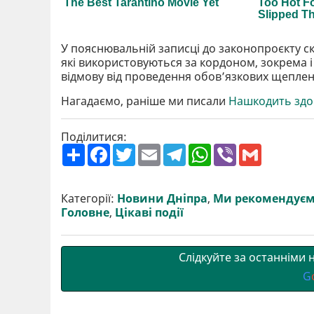
У пояснювальній записці до законопроєкту ск
які використовуються за кордоном, зокрема і 
відмову від проведення обов’язкових щеплен
Нагадаємо, раніше ми писали
Нашкодить здор
Поділитися:
П
F
T
E
T
W
V
G
о
a
w
m
e
h
i
m
ш
c
i
a
l
a
b
a
и
e
t
i
e
t
e
i
р
b
t
l
g
s
r
l
Категорії:
Новини Дніпра
,
Ми рекомендує
и
o
e
r
A
Головне
,
Цікаві події
т
o
r
a
p
и
k
m
p
Слідкуйте за останніми
G