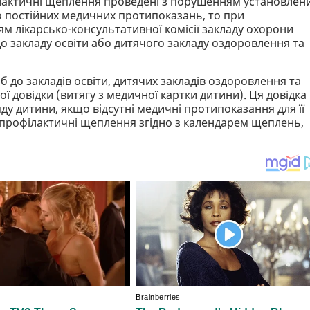
ілактичні щеплення проведені з порушенням установлен
бо постійних медичних протипоказань, то при
ям лікарсько-консультативної комісії закладу охорони
до закладу освіти або дитячого закладу оздоровлення та
б до закладів освіти, дитячих закладів оздоровлення та
 довідки (витягу з медичної картки дитини). Ця довідка
ду дитини, якщо відсутні медичні протипоказання для її
є профілактичні щеплення згідно з календарем щеплень,