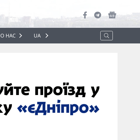
О НАС
UA
ПРО НАС
РЕКЛАМА
ПОЛІТИКА КОНФІДЕНЦІЙНОСТІ