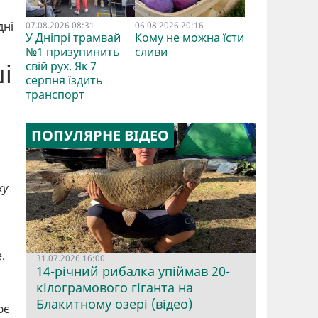
дні
07.08.2026 08:31
06.08.2026 20:16
У Дніпрі трамвай
Кому не можна їсти
№1 призупинить
сливи
і
свій рух. Як 7
серпня їздить
транспорт
ПОПУЛЯРНЕ ВІДЕО
ку
.
31.07.2026 16:00
14-річний рибалка упіймав 20-
кілограмового гіганта на
Блакитному озері (відео)
ює