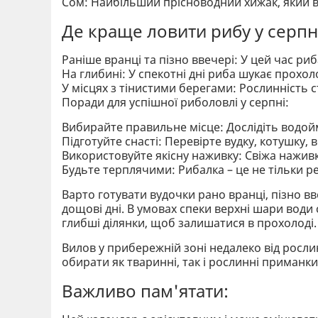
Сом: Найбільший прісноводний хижак, який в
Де краще ловити рибу у серпн
Раніше вранці та пізно ввечері: У цей час ри
На глибині: У спекотні дні риба шукає прохоло
У місцях з тінистими берегами: Рослинність 
Поради для успішної риболовлі у серпні:
Вибирайте правильне місце: Дослідіть водойм
Підготуйте снасті: Перевірте вудку, котушку, 
Використовуйте якісну наживку: Свіжа нажив
Будьте терплячими: Рибалка – це не тільки ре
Варто готувати вудочки рано вранці, пізно вв
дощові дні. В умовах спеки верхні шари води
глибші ділянки, щоб залишатися в прохолоді
Вилов у прибережній зоні недалеко від росли
обирати як тваринні, так і рослинні приманки
Важливо пам'ятати: