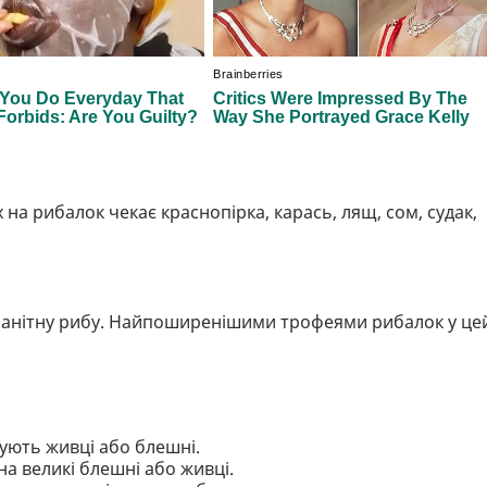
на рибалок чекає краснопірка, карась, лящ, сом, судак,
оманітну рибу. Найпоширенішими трофеями рибалок у це
ують живці або блешні.
а великі блешні або живці.