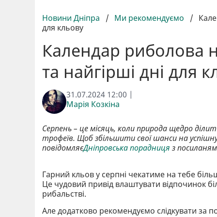
Новини Дніпра
/
Ми рекомендуємо
/
Кале
для кльову
Календар риболова н
та найгірші дні для 
31.07.2024 12:00 |
Марія Козкіна
Серпень – це місяць, коли природа щедро ділит
трофеїв. Щоб збільшити свої шанси на успішн
повідомляє
Дніпровська порадниця
з посиланя
Гарний кльов у серпні чекатиме на тебе більш
Це чудовий привід влаштувати відпочинок біля
рибальстві.
Але додатково рекомендуємо слідкувати за п