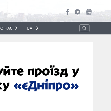
О НАС
UA
ПРО НАС
РЕКЛАМА
ПОЛІТИКА КОНФІДЕНЦІЙНОСТІ