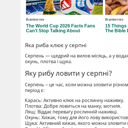
Яка риба клює у серпні
Серпень — щедрий на вилов місяць, а у водах 
окунь, плотва і щука.
Яку рибу ловити у серпні?
Серпень – це час, коли можна зловити різн
період є:
Карась: Активно клює на рослинну наживку.
Плотва: Добре ловиться на манку, мотиля.
Лящ: Віддає перевагу рослинній наживці.
Окунь: Хижак, тому для його лову використов
Щука: Активний хижак, якого можна зловити н