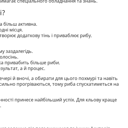
имагає спеціального обладнання та знань.
і?
ба більш активна.
дні місця.
створює додаткову тінь і приваблює рибу.
у заздалегідь.
волосінь.
ка привабить більше риби.
зультат, а й процес.
ечері й вночі, а обирати для цього похмурі та навіть
 сильно прогріваються, тому риба спускатиметься на
.
нності принесе найбільший успіх. Для кльову краще
.