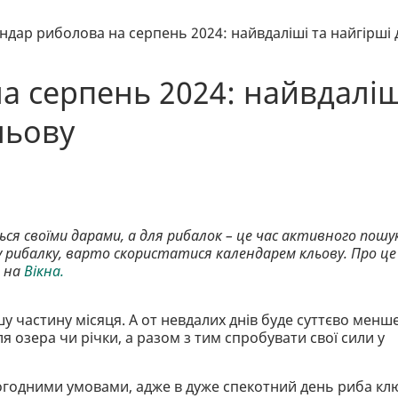
ндар риболова на серпень 2024: найвдаліші та найгірші 
а серпень 2024: найвдаліш
кльову
ься своїми дарами, а для рибалок – це час активного пошу
у рибалку, варто скористатися календарем кльову. Про це
м на
Вікна.
у частину місяця. А от невдалих днів буде суттєво менше
 озера чи річки, а разом з тим спробувати свої сили у
огодними умовами, адже в дуже спекотний день риба кл