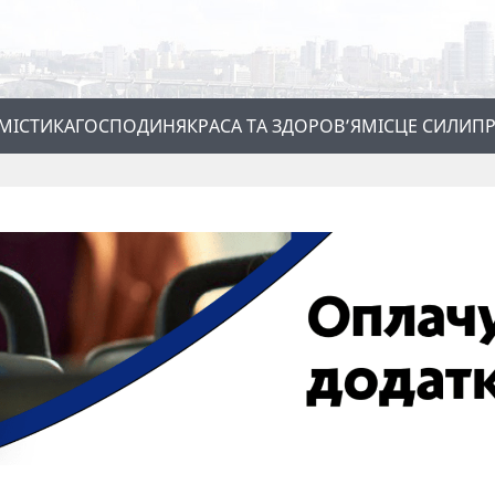
МІСТИКА
ГОСПОДИНЯ
КРАСА ТА ЗДОРОВ’Я
МІСЦЕ СИЛИ
ПР