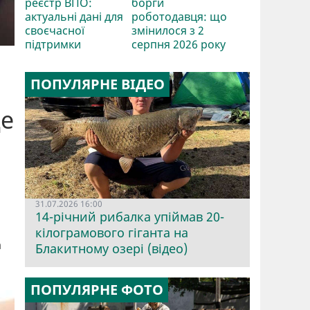
реєстр ВПО:
борги
актуальні дані для
роботодавця: що
своєчасної
змінилося з 2
підтримки
серпня 2026 року
ПОПУЛЯРНЕ ВІДЕО
ще
31.07.2026 16:00
14-річний рибалка упіймав 20-
кілограмового гіганта на
а
Блакитному озері (відео)
ПОПУЛЯРНЕ ФОТО