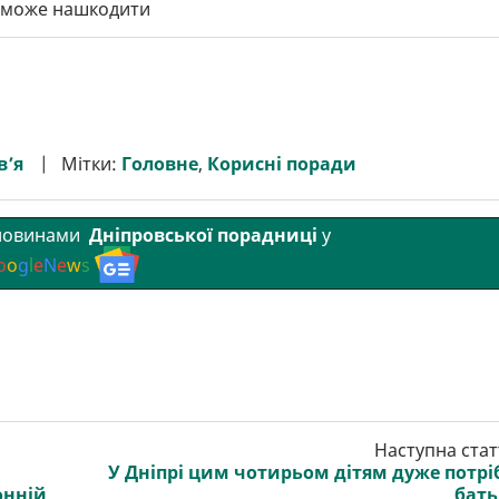
 може нашкодити
в’я
Мітки:
Головне
,
Корисні поради
 новинами
Дніпровської порадниці
у
o
o
g
l
e
N
e
w
s
Наступна стат
У Дніпрі цим чотирьом дітям дуже потрі
онній
бат