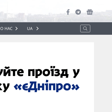
О НАС
UA
ПРО НАС
РЕКЛАМА
ПОЛІТИКА КОНФІДЕНЦІЙНОСТІ