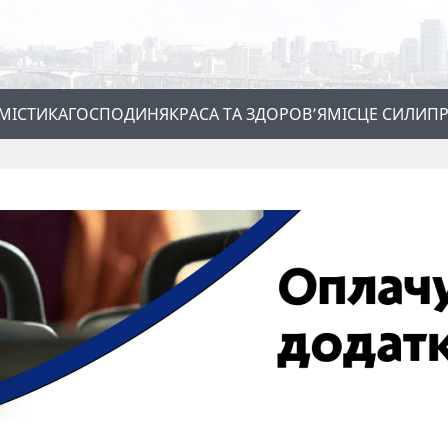
МІСТИКА
ГОСПОДИНЯ
КРАСА ТА ЗДОРОВ’Я
МІСЦЕ СИЛИ
ПР