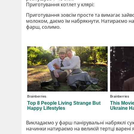
Приготування котлет у клярі:
Приготування зовсім просте та вимагає зайвог
молоком, даємо їм набрякнути. Натираємо на 
фарш, солимо.
Викладаємо у фарш панірувальні набряклі су
начинки натираємо на великій тертці варені я