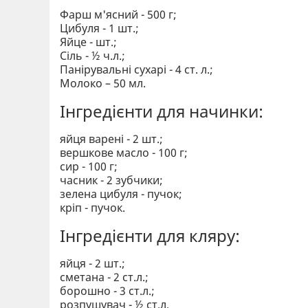
Фарш м'ясний - 500 г;
Цибуля - 1 шт.;
Яйце - шт.;
Сіль - ½ ч.л.;
Панірувальні сухарі - 4 ст. л.;
Молоко – 50 мл.
Інгредієнти для начинки:
яйця варені - 2 шт.;
вершкове масло - 100 г;
сир - 100 г;
часник - 2 зубчики;
зелена цибуля - пучок;
кріп - пучок.
Інгредієнти для кляру:
яйця - 2 шт.;
сметана - 2 ст.л.;
борошно - 3 ст.л.;
розпушувач - ½ ст.л.