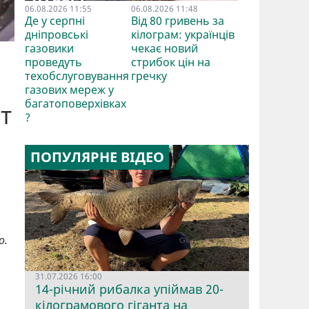
06.08.2026 11:55
06.08.2026 11:48
Де у серпні
Від 80 гривень за
дніпровські
кілограм: українців
газовики
чекає новий
проведуть
стрибок цін на
техобслуговування
гречку
газових мереж у
багатоповерхівках
т
?
ПОПУЛЯРНЕ ВІДЕО
о.
31.07.2026 16:00
14-річний рибалка упіймав 20-
кілограмового гіганта на