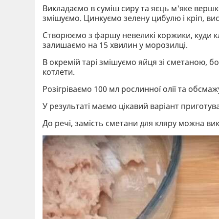
Викладаємо в суміш сиру та яєць м'яке верш
змішуємо. Цинкуємо зелену цибулю і кріп, ви
Створюємо з фаршу невеликі коржики, куди к
залишаємо на 15 хвилин у морозилці.
В окремій тарі змішуємо яйця зі сметаною, 
котлети.
Розігріваємо 100 мл рослинної олії та обсмажу
У результаті маємо цікавий варіант приготув
До речі, замість сметани для кляру можна ви