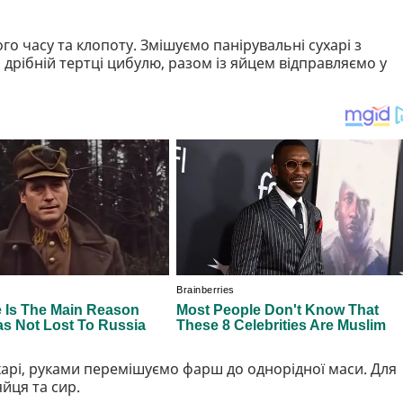
о часу та клопоту. Змішуємо панірувальні сухарі з
дрібній тертці цибулю, разом із яйцем відправляємо у
харі, руками перемішуємо фарш до однорідної маси. Для
йця та сир.