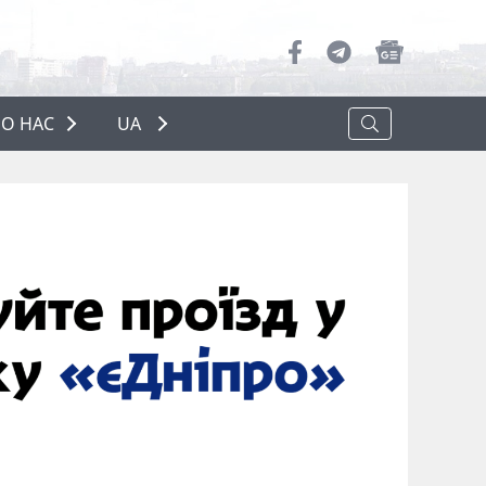
О НАС
UA
ПРО НАС
РЕКЛАМА
ПОЛІТИКА КОНФІДЕНЦІЙНОСТІ