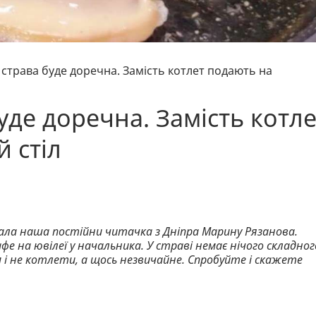
я страва буде доречна. Замість котлет подають на
буде доречна. Замість котле
 стіл
ла наша постійни читачка з Дніпра Марину Рязанова.
фе на ювілеї у начальника. У страві немає нічого складног
 і не котлети, а щось незвичайне. Спробуйте і скажете