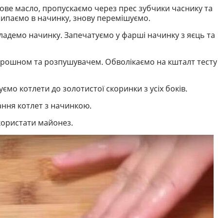
кове масло, пропускаємо через прес зубчики часнику та
сипаємо в начинку, знову перемішуємо.
ладемо начинку. Запечатуємо у фарші начинку з яєць та
борошном та розпушувачем. Обволікаємо на кшталт тесту
ємо котлети до золотистої скоринки з усіх боків.
ання котлет з начинкою.
користати майонез.