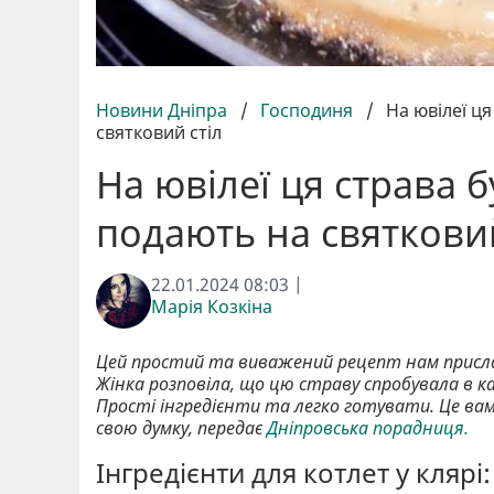
Новини Дніпра
/
Господиня
/
На ювілеї ц
святковий стіл
На ювілеї ця страва 
подають на святковий
22.01.2024 08:03 |
Марія Козкіна
Цей простий та виважений рецепт нам присла
Жінка розповіла, що цю страву спробувала в ка
Прості інгредієнти та легко готувати. Це вам
свою думку, передає
Дніпровська порадниця.
Інгредієнти для котлет у клярі: