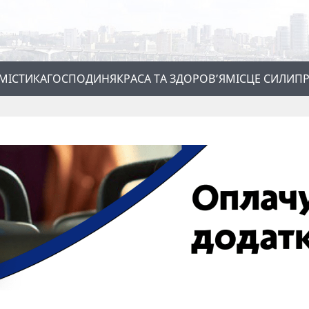
МІСТИКА
ГОСПОДИНЯ
КРАСА ТА ЗДОРОВ’Я
МІСЦЕ СИЛИ
ПР