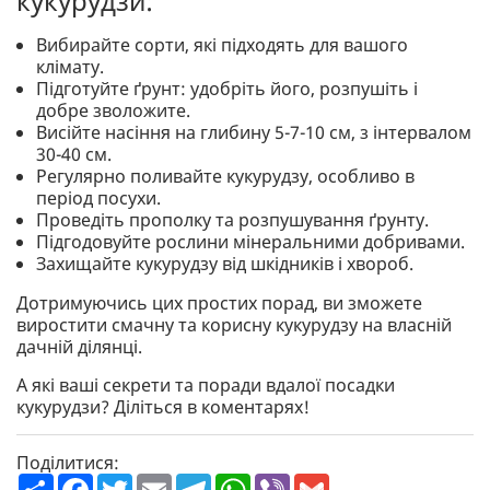
кукурудзи:
Вибирайте сорти, які підходять для вашого
клімату.
Підготуйте ґрунт: удобріть його, розпушіть і
добре зволожите.
Висійте насіння на глибину 5-7-10 см, з інтервалом
30-40 см.
Регулярно поливайте кукурудзу, особливо в
період посухи.
Проведіть прополку та розпушування ґрунту.
Підгодовуйте рослини мінеральними добривами.
Захищайте кукурудзу від шкідників і хвороб.
Дотримуючись цих простих порад, ви зможете
виростити смачну та корисну кукурудзу на власній
дачній ділянці.
А які ваші секрети та поради вдалої посадки
кукурудзи? Діліться в коментарях!
Поділитися:
П
F
T
E
T
W
V
G