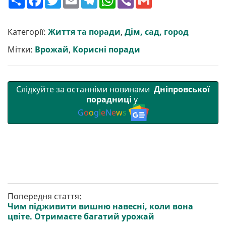
о
a
w
m
e
h
i
m
ш
c
i
a
l
a
b
a
и
e
t
i
e
t
e
i
р
b
t
l
g
s
r
l
Категорії:
Життя та поради
,
Дім, сад, город
и
o
e
r
A
т
o
r
a
p
Мітки:
Врожай
,
Корисні поради
и
k
m
p
Слідкуйте за останніми новинами
Дніпровської
порадниці
у
G
o
o
g
l
e
N
e
w
s
Попередня стаття:
Чим підживити вишню навесні, коли вона
цвіте. Отримаєте багатий урожай