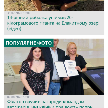
31.07.2026 16:00
14-річний рибалка упіймав 20-
кілограмового гіганта на Блакитному озері
(відео)
ПОПУЛЯРНЕ ФОТО
07.08.2026 18:03
Філатов вручив нагороди командам
ветлікарів, чиї клініки працюють попри