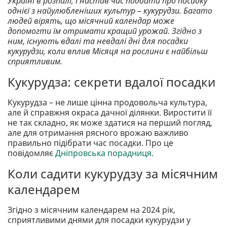
Україні в розпалі, і настав час подбати про посадку
однієї з найулюбленіших культур – кукурудзи. Багато
людей вірять, що місячний календар може
допомогти їм отримати кращий урожай. Згідно з
ним, існують вдалі та невдалі дні для посадки
кукурудзи, коли вплив Місяця на рослини є найбільш
сприятливим.
Кукурудза: секрети вдалої посадки
Кукурудза – не лише цінна продовольча культура,
але й справжня окраса дачної ділянки. Виростити її
не так складно, як може здатися на перший погляд,
але для отримання рясного врожаю важливо
правильно підібрати час посадки. Про це
повідомляє
Дніпровська порадниця.
Коли садити кукурудзу за місячним
календарем
Згідно з місячним календарем на 2024 рік,
сприятливими днями для посадки кукурудзи у