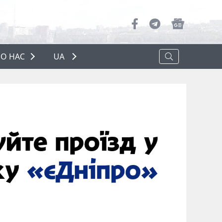
О НАС
UA
ПРО НАС
РЕКЛАМА
ПОЛІТИКА КОНФІДЕНЦІЙНОСТІ