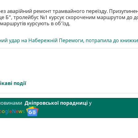
рез аварійний ремонт трамвайного переїзду. Призупине
це Б”, тролейбус №1 курсує скороченим маршрутом до д
маршрутів курсують в об’їзд.
тний удар на Набережній Перемоги, потрапила до книжки
ікаві події
 новинами
Дніпровської порадниці
у
o
o
g
l
e
N
e
w
s