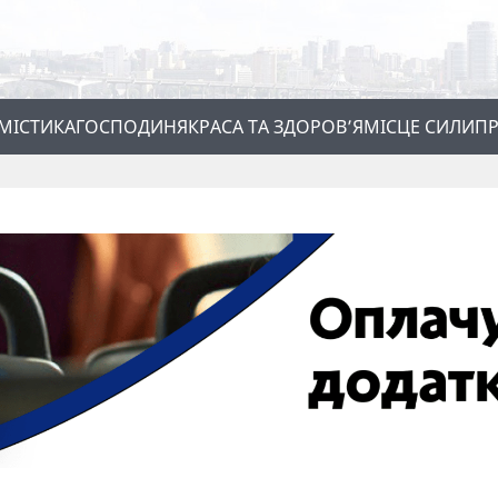
МІСТИКА
ГОСПОДИНЯ
КРАСА ТА ЗДОРОВ’Я
МІСЦЕ СИЛИ
ПР