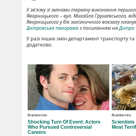
У зв’язку зі змінами терміну виконання перш
Яворницького – вул. Михайла Грушевського, в
Яворницького у бік залізничного вокзалу планує
Дніпровська панорама
з посиланням на
Дніпро
У разі інших змін департамент транспорту т
додатково.