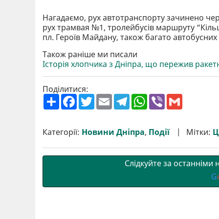
Нагадаємо, рух автотранспорту зачинено че
рух трамвая №1, тролейбусів маршруту “Кіль
пл. Героїв Майдану, також багато автобусних 
Також раніше ми писали
Історія хлопчика з Дніпра, що пережив раке
Поділитися:
П
F
T
E
T
W
V
G
о
a
w
m
e
h
i
m
ш
c
i
a
l
a
b
a
и
e
t
i
e
t
e
i
р
b
t
l
g
s
r
l
Категорії:
Новини Дніпра
,
Події
Мітки:
Ц
и
o
e
r
A
т
o
r
a
p
и
k
m
p
Слідкуйте за останніми
G