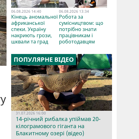
06.08.2026 14:40
06.08.2026 13:34
Кінець аномальної
Робота за
африканської
сумісництвом: що
спеки. Україну
потрібно знати
накриють грози,
працівникам і
шквали та град
роботодавцям
ПОПУЛЯРНЕ ВІДЕО
ту
31.07.2026 16:00
14-річний рибалка упіймав 20-
кілограмового гіганта на
Блакитному озері (відео)