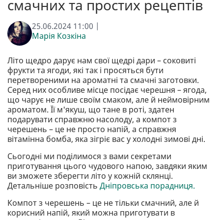
смачних та простих рецептів
25.06.2024 11:00 |
Марія Козкіна
Літо щедро дарує нам свої щедрі дари – соковиті
фрукти та ягоди, які так і просяться бути
перетвореними на ароматні та смачні заготовки.
Серед них особливе місце посідає черешня – ягода,
що чарує не лише своїм смаком, але й неймовірним
ароматом. Її м'якуш, що тане в роті, здатен
подарувати справжню насолоду, а компот з
черешень – це не просто напій, а справжня
вітамінна бомба, яка зігріє вас у холодні зимові дні.
Сьогодні ми поділимося з вами секретами
приготування цього чудового напою, завдяки яким
ви зможете зберегти літо у кожній склянці.
Детальніше розповість
Дніпровська порадниця.
Компот з черешень – це не тільки смачний, але й
корисний напій, який можна приготувати в