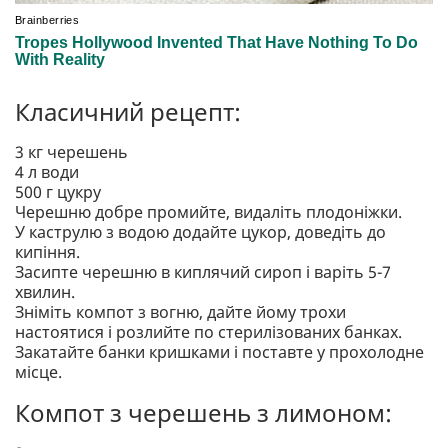
Класичний рецепт:
3 кг черешень
4 л води
500 г цукру
Черешню добре промийте, видаліть плодоніжки.
У каструлю з водою додайте цукор, доведіть до
кипіння.
Засипте черешню в киплячий сироп і варіть 5-7
хвилин.
Зніміть компот з вогню, дайте йому трохи
настоятися і розлийте по стерилізованих банках.
Закатайте банки кришками і поставте у прохолодне
місце.
Компот з черешень з лимоном: