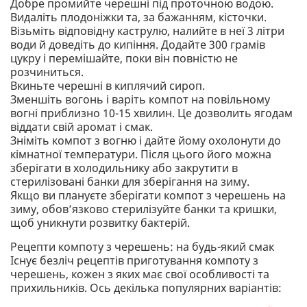
Добре промийте черешні під проточною водою.
Видаліть плодоніжки та, за бажанням, кісточки.
Візьміть відповідну каструлю, налийте в неї 3 літри
води й доведіть до кипіння. Додайте 300 грамів
цукру і перемішайте, поки він повністю не
розчиниться.
Вкиньте черешні в киплячий сироп.
Зменшіть вогонь і варіть компот на повільному
вогні приблизно 10-15 хвилин. Це дозволить ягодам
віддати свій аромат і смак.
Зніміть компот з вогню і дайте йому охолонути до
кімнатної температури. Після цього його можна
зберігати в холодильнику або закрутити в
стерилізовані банки для зберігання на зиму.
Якщо ви плануєте зберігати компот з черешень на
зиму, обов’язково стерилізуйте банки та кришки,
щоб уникнути розвитку бактерій.
Рецепти компоту з черешень: на будь-який смак
Існує безліч рецептів приготування компоту з
черешень, кожен з яких має свої особливості та
прихильників. Ось декілька популярних варіантів: