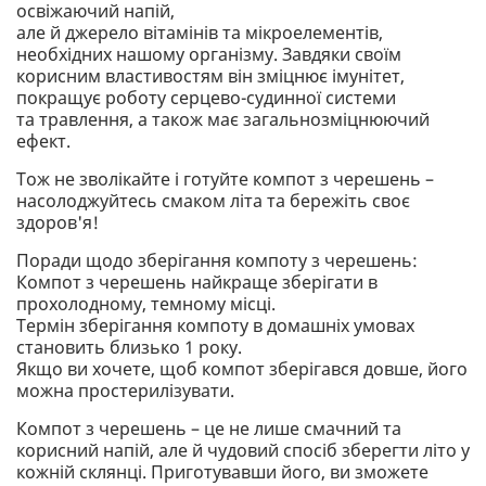
освіжаючий напій,
але й джерело вітамінів та мікроелементів,
необхідних нашому організму. Завдяки своїм
корисним властивостям він зміцнює імунітет,
покращує роботу серцево-судинної системи
та травлення, а також має загальнозміцнюючий
ефект.
Тож не зволікайте і готуйте компот з черешень –
насолоджуйтесь смаком літа та бережіть своє
здоров'я!
Поради щодо зберігання компоту з черешень:
Компот з черешень найкраще зберігати в
прохолодному, темному місці.
Термін зберігання компоту в домашніх умовах
становить близько 1 року.
Якщо ви хочете, щоб компот зберігався довше, його
можна простерилізувати.
Компот з черешень – це не лише смачний та
корисний напій, але й чудовий спосіб зберегти літо у
кожній склянці. Приготувавши його, ви зможете