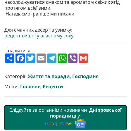
насолоджуватися смаком та ароматом свіжих ягід
протягом всієї зими.
Нагадаємо, раніше ми писали
Для смачних десертів узимку:
рецепт вишні у власному соку
Поділитися:
П
F
T
E
T
W
V
G
о
a
w
m
e
h
i
m
ш
c
i
a
l
a
b
a
и
e
t
i
e
t
e
i
р
b
t
l
g
s
r
l
Категорії:
Життя та поради
,
Господиня
и
o
e
r
A
т
o
r
a
p
Мітки:
Головне
,
Рецепти
и
k
m
p
Слідкуйте за останніми новинами
Дніпровської
порадниці
у
G
o
o
g
l
e
N
e
w
s