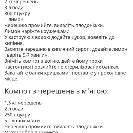
2 кг черешень
3 л води
300 г цукру
1 лимон
Черешню промийте, видаліть плодоніжки.
Лимон наріжте кружечками.
У каструлю з водою додайте цукор, доведіть до
кипіння.
Засипте черешню в киплячий сироп, додайте лимон
і варіть 5-7 хвилин.
Зніміть компот з вогню, дайте йому трохи
настоятися і розлийте по стерилізованих банках.
Закатайте банки кришками і поставте у прохолодне
місце.
Компот з черешень з м'ятою:
1,5 кг черешень
2 л води
250 г цукру
5 гілочок м'яти
Черешню промийте, видаліть плодоніжки.
М'яту добре промийте.