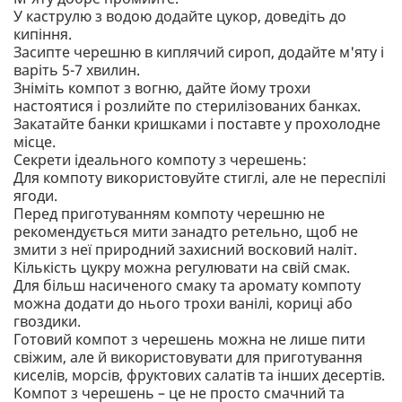
У каструлю з водою додайте цукор, доведіть до
кипіння.
Засипте черешню в киплячий сироп, додайте м'яту і
варіть 5-7 хвилин.
Зніміть компот з вогню, дайте йому трохи
настоятися і розлийте по стерилізованих банках.
Закатайте банки кришками і поставте у прохолодне
місце.
Секрети ідеального компоту з черешень:
Для компоту використовуйте стиглі, але не переспілі
ягоди.
Перед приготуванням компоту черешню не
рекомендується мити занадто ретельно, щоб не
змити з неї природний захисний восковий наліт.
Кількість цукру можна регулювати на свій смак.
Для більш насиченого смаку та аромату компоту
можна додати до нього трохи ванілі, кориці або
гвоздики.
Готовий компот з черешень можна не лише пити
свіжим, але й використовувати для приготування
киселів, морсів, фруктових салатів та інших десертів.
Компот з черешень – це не просто смачний та