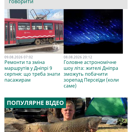
говорити
09.08.2026 07:02
08.08.2026 20:12
Ремонти та зміна
Головне астрономічне
маршрутів у Дніпрі 9
шоу літа: жителі Дніпра
серпня: що треба знати
зможуть побачити
пасажирам
зорепад Персеїди (коли
саме)
ПОПУЛЯРНЕ ВІДЕО