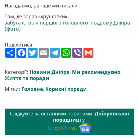
Нагадаємо, раніше ми писали
Там, де зараз «хрущовки»:
забута історія першого головного іподрому Дніпра
(фото)
Поділитися:
П
F
T
E
T
W
V
G
о
a
w
m
e
h
i
m
ш
c
i
a
l
a
b
a
и
e
t
i
e
t
e
i
р
b
t
l
g
s
r
l
Категорії:
Новини Дніпра
,
Ми рекомендуємо
,
и
o
e
r
A
Життя та поради
т
o
r
a
p
и
k
m
p
Мітки:
Головне
,
Корисні поради
Слідкуйте за останніми новинами
Дніпровської
порадниці
у
G
o
o
g
l
e
N
e
w
s