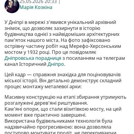
25.05.2026 20:33 |
Марія Козкіна
У Дніпрі в мережі з’явився унікальний архівний
знімок, що дозволяє зазирнути в історію
будівництва однієї з найвідоміших архітектурних
пам’яток нашого міста. На фото зафіксовано
острівну частину робіт над Мерефо-Херсонським
мостом у 1932 році. Про це повідомляє
Дніпровська порадниця
з посиланням на телеграм
канал Історичний
Дніпро.
Цей кадр — справжня знахідка для поціновувачів
міської історії. Він детально демонструє складний
процес монтажу металевої арки:
Масивну конструкцію на етапі збирання утримують
розгалужені дерев’яні риштування.
Кам’яні опори, що стали візитівкою мосту, на цей
момент вже практично завершені.
Використана будівельниками технологія була
надзвичайно прогресивною: вона дозволяла
поступово монтувати проліт, не перекриваючи