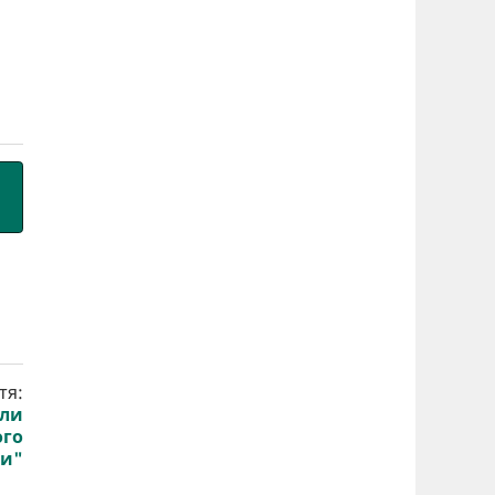
тя:
или
ого
ми"