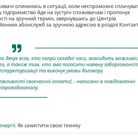
живачі опинились в ситуації, коли неспроможні сплачува
ку підприємство йде на зустріч споживачам і пропонує
ості на зручний термін, звернувшись до Центрів
йонних абонслужб за зручною адресою в розділі Контак
о дякує всім, хто попри складні часи, знаходить можливі
ги, а також тим, хто зміг погасити наявну заборгованіс
реструктуризації та виконує умови договору.
ажливості своєчасної оплати!, - написано в повідомленні
іпроводоканалу.
нергії.
Як захистити свою техніку