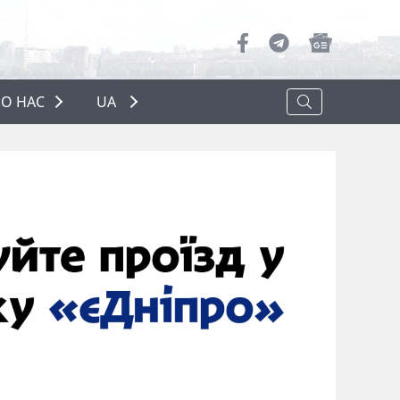
О НАС
UA
ПРО НАС
РЕКЛАМА
ПОЛІТИКА КОНФІДЕНЦІЙНОСТІ