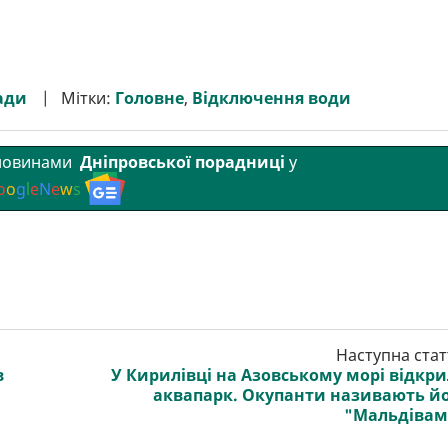
ади
Мітки:
Головне
,
Відключення води
 новинами
Дніпровської порадниці
у
o
o
g
l
e
N
e
w
s
Наступна стат
в
У Кирилівці на Азовському морі відкр
аквапарк. Окупанти називають й
"Мальдіва