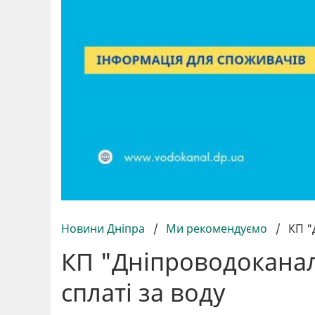
Новини Дніпра
/
Ми рекомендуємо
/
КП "
КП "Дніпроводоканал
сплаті за воду