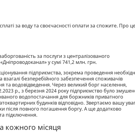
платі за воду та своєчасності оплати за спожите. Про ц
заборгованість за послуги з централізованого
Дніпроводоканал» у сумі 741,2 млн. грн.
кціонування підприємства, зокрема проведення необхід
а взагалі безперебійного забезпечення споживачів
я та водовідведення. Через великий борг населення,
2.2023 р., з березня 2024 року підприємство було змушен
зованого водопостачання для боржників приватного
атоквартирних будинків відповідно. Звертаємо вашу уваг
ки після повного погашення боргу. А ще додатково
 та підключення.
а кожного місяця