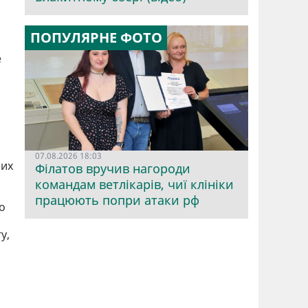
ПОПУЛЯРНЕ ФОТО
е
07.08.2026 18:03
них
Філатов вручив нагороди
командам ветлікарів, чиї клініки
працюють попри атаки рф
о
у,