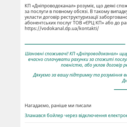
КП «Дніпроводоканал» розуміє, що деякі спо
за послуги в повному обсязі. В такому випад
укласти договір реструктуризації заборгован
абонентських послуг ТОВ «ЄРЦ КП» або до ра
https://vodokanal.dp.ua/kontakti/
Шановні споживачі! КП «Дніпроводоканал» щир
вчасно сплачувати рахунки за спожиті послу
повністю, або уклав договір 
Дякуємо за вашу підтримку та розуміння в
Дн
Нагадаємо, раніше ми писали
Зламався бойлер через відключення електрое