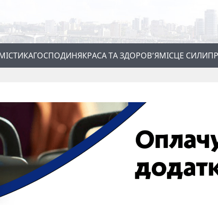
МІСТИКА
ГОСПОДИНЯ
КРАСА ТА ЗДОРОВ’Я
МІСЦЕ СИЛИ
ПР