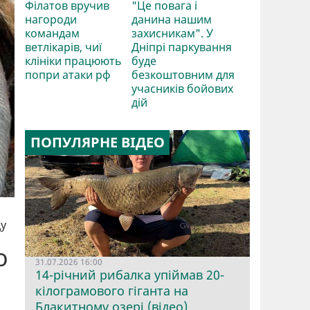
Філатов вручив
"Це повага і
нагороди
данина нашим
командам
захисникам". У
ветлікарів, чиї
Дніпрі паркування
клініки працюють
буде
попри атаки рф
безкоштовним для
учасників бойових
дій
ПОПУЛЯРНЕ ВІДЕО
ду
о
31.07.2026 16:00
14-річний рибалка упіймав 20-
кілограмового гіганта на
Блакитному озері (відео)