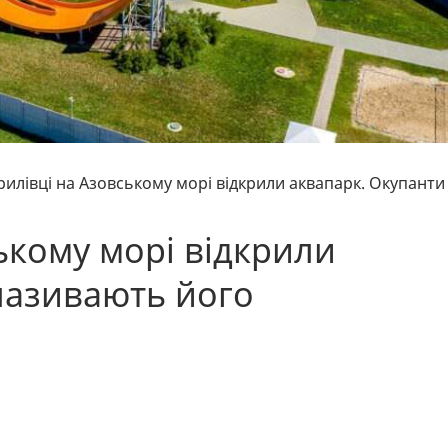
рилівці на Азовському морі відкрили аквапарк. Окупанти
ькому морі відкрили
називають його