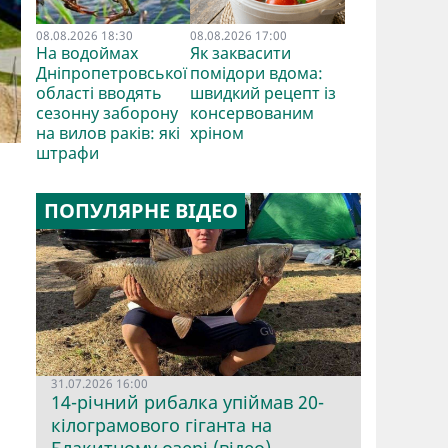
08.08.2026 18:30
08.08.2026 17:00
На водоймах
Як заквасити
Дніпропетровської
помідори вдома:
області вводять
швидкий рецепт із
сезонну заборону
консервованим
на вилов раків: які
хріном
штрафи
ПОПУЛЯРНЕ ВІДЕО
31.07.2026 16:00
14-річний рибалка упіймав 20-
кілограмового гіганта на