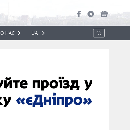
О НАС
UA
ПРО НАС
РЕКЛАМА
ПОЛІТИКА КОНФІДЕНЦІЙНОСТІ