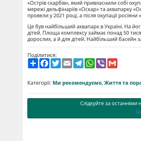
«Острів скарбів», який привласнили собі оку
мережі дельфінаріїв «Оскар» та аквапарку «Ос
провели у 2021 році, а після окупації росіяни 
Це був найбільший аквапарк в Україні. На йог
дітей. Площа комплексу займає понад 50 тися
дорослих, а й для дітей. Найбільший басейн 
Поділитися:
П
F
T
E
T
W
V
G
о
a
w
m
e
h
i
m
ш
c
i
a
l
a
b
a
и
e
t
i
e
t
e
i
р
b
t
l
g
s
r
l
Категорії:
Ми рекомендуємо
,
Життя та пор
и
o
e
r
A
т
o
r
a
p
и
k
m
p
Слідкуйте за останніми
G