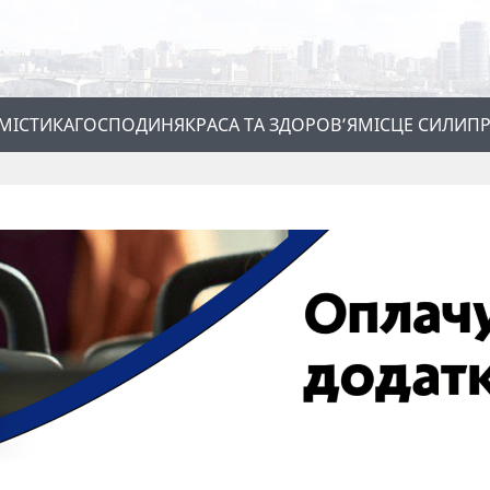
МІСТИКА
ГОСПОДИНЯ
КРАСА ТА ЗДОРОВ’Я
МІСЦЕ СИЛИ
ПР