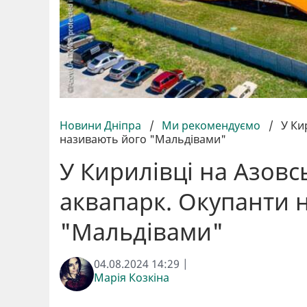
Новини Дніпра
/
Ми рекомендуємо
/
У Ки
називають його "Мальдівами"
У Кирилівці на Азовс
аквапарк. Окупанти 
"Мальдівами"
04.08.2024 14:29 |
Марія Козкіна