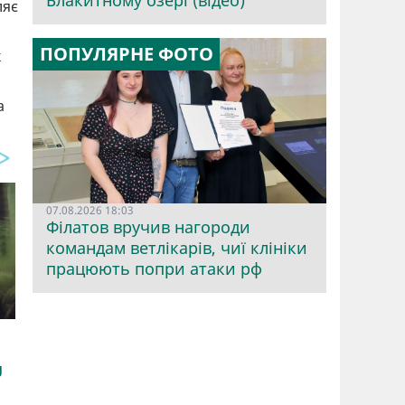
Блакитному озері (відео)
ляє
ПОПУЛЯРНЕ ФОТО
к
а
07.08.2026 18:03
Філатов вручив нагороди
командам ветлікарів, чиї клініки
працюють попри атаки рф