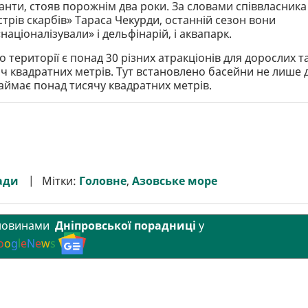
панти, стояв порожнім два роки. За словами співвласника
трів скарбів» Тараса Чекурди, останній сезон вони
«націоналізували» і дельфінарій, і аквапарк.
о території є понад 30 різних атракціонів для дорослих т
ч квадратних метрів. Тут встановлено басейни не лише 
займає понад тисячу квадратних метрів.
ади
Мітки:
Головне
,
Азовське море
 новинами
Дніпровської порадниці
у
o
o
g
l
e
N
e
w
s