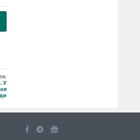
тя:
. У
ння
ди