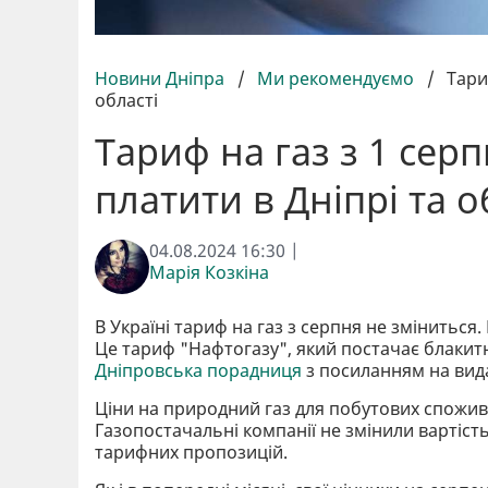
Новини Дніпра
/
Ми рекомендуємо
/
Тари
області
Тариф на газ з 1 сер
платити в Дніпрі та о
04.08.2024 16:30 |
Марія Козкіна
В Україні тариф на газ з серпня не зміниться.
Це тариф "Нафтогазу", який постачає блакит
Дніпровська порадниця
з посиланням на вид
Ціни на природний газ для побутових спожив
Газопостачальні компанії не змінили вартіст
тарифних пропозицій.