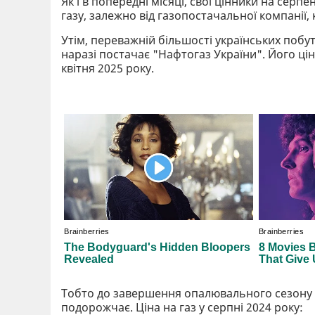
Як і в попередні місяці, свої цінники на сер
газу, залежно від газопостачальної компанії, 
Утім, переважній більшості українських побу
наразі постачає "Нафтогаз України". Його ці
квітня 2025 року.
Тобто до завершення опалювального сезону 
подорожчає. Ціна на газ у серпні 2024 року: