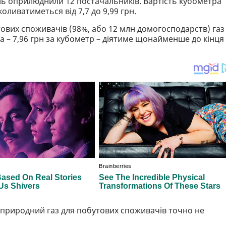
пень оприлюднили 12 постачальників. Вартість кубометра
коливатиметься від 7,7 до 9,99 грн.
тових споживачів (98%, або 12 млн домогосподарств) газ
на – 7,96 грн за кубометр – діятиме щонайменше до кінця
природний газ для побутових споживачів точно не