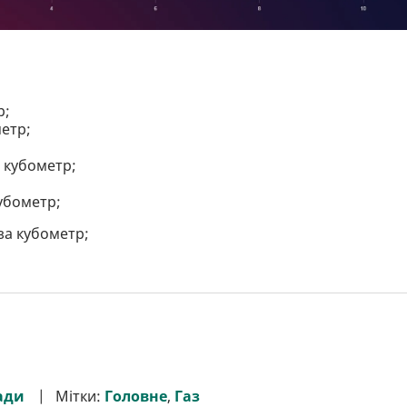
;
р;
метр;
а кубометр;
кубометр;
 за кубометр;
ади
Мітки:
Головне
,
Газ