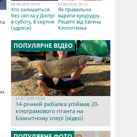
08.08.2026 07:01
07.08.2026 20:12
Хто залишиться
Як правильно
без світла у Дніпрі
варити кукурудзу.
в суботу, 8 серпня
Рецепт від Євгена
 та
(адреси)
Клопотенка
ПОПУЛЯРНЕ ВІДЕО
рн.
31.07.2026 16:00
14-річний рибалка упіймав 20-
кілограмового гіганта на
Блакитному озері (відео)
ПОПУЛЯРНЕ ФОТО