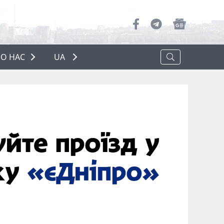
О НАС
UA
ПРО НАС
РЕКЛАМА
ПОЛІТИКА КОНФІДЕНЦІЙНОСТІ