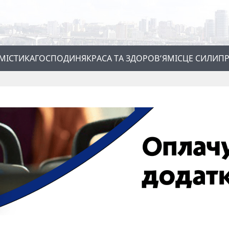
МІСТИКА
ГОСПОДИНЯ
КРАСА ТА ЗДОРОВ’Я
МІСЦЕ СИЛИ
ПР