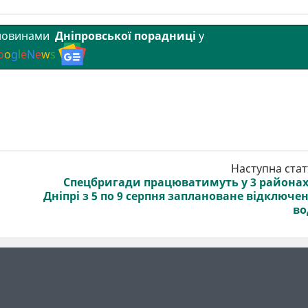
 новинами
Дніпровської порадниці
у
o
o
g
l
e
N
e
w
s
Наступна стат
Спецбригади працюватимуть у 3 районах
Дніпрі з 5 по 9 серпня заплановане відключе
во