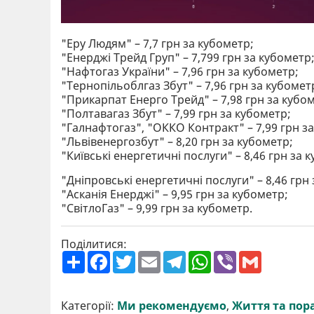
"Еру Людям" – 7,7 грн за кубометр;
"Енерджі Трейд Груп" – 7,799 грн за кубометр
"Нафтогаз України" – 7,96 грн за кубометр;
"Тернопільоблгаз Збут" – 7,96 грн за кубомет
"Прикарпат Енерго Трейд" – 7,98 грн за кубо
"Полтавагаз Збут" – 7,99 грн за кубометр;
"Галнафтогаз", "ОККО Контракт" – 7,99 грн з
"Львівенергозбут" – 8,20 грн за кубометр;
"Київські енергетичні послуги" – 8,46 грн за 
"Дніпровські енергетичні послуги" – 8,46 грн
"Асканія Енерджі" – 9,95 грн за кубометр;
"СвітлоГаз" – 9,99 грн за кубометр.
Поділитися:
П
F
T
E
T
W
V
G
о
a
w
m
e
h
i
m
ш
c
i
a
l
a
b
a
и
e
t
i
e
t
e
i
р
b
t
l
g
s
r
l
Категорії:
Ми рекомендуємо
,
Життя та пор
и
o
e
r
A