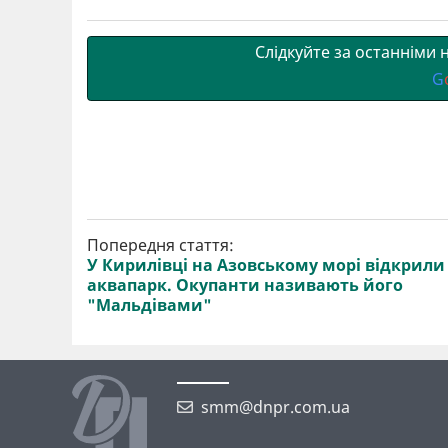
т
o
r
a
p
и
k
m
p
Слідкуйте за останніми
G
Попередня стаття:
У Кирилівці на Азовському морі відкрили
аквапарк. Окупанти називають його
"Мальдівами"
smm@dnpr.com.ua