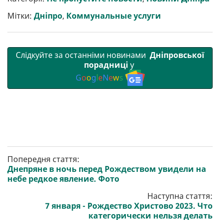
и
o
e
r
A
т
o
r
a
p
Мітки:
Дніпро
,
Коммунальные услуги
и
k
m
p
Слідкуйте за останніми новинами
Дніпровської
порадниці
у
G
o
o
g
l
e
N
e
w
s
Попередня стаття:
Днепряне в ночь перед Рождеством увидели на
небе редкое явление. Фото
Наступна стаття:
7 января - Рождество Христово 2023. Что
категорически нельзя делать