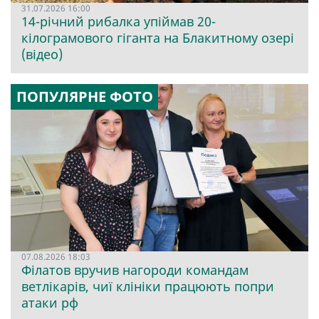
31.07.2026 16:00
14-річний рибалка упіймав 20-
кілограмового гіганта на Блакитному озері
(відео)
ПОПУЛЯРНЕ ФОТО
07.08.2026 18:03
Філатов вручив нагороди командам
ветлікарів, чиї клініки працюють попри
атаки рф