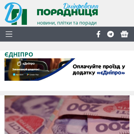
новини, плітки та поради
ЄДНІПРО