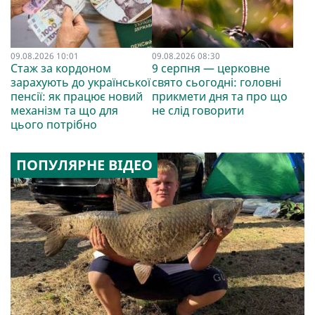
09.08.2026 10:01
09.08.2026 08:30
Стаж за кордоном
9 серпня — церковне
зарахують до української
свято сьогодні: головні
пенсії: як працює новий
прикмети дня та про що
механізм та що для
не слід говорити
цього потрібно
ПОПУЛЯРНЕ ВІДЕО