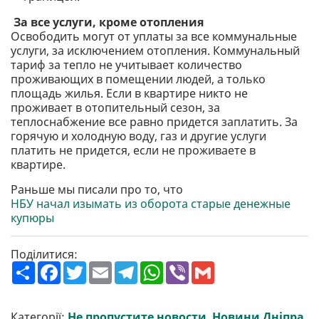
За все услуги, кроме отопления
Освободить могут от уплаты за все коммунальные
услуги, за исключением отопления. Коммунальный
тариф за тепло не учитывает количество
проживающих в помещении людей, а только
площадь жилья. Если в квартире никто не
проживает в отопительный сезон, за
теплоснабжение все равно придется заплатить. За
горячую и холодную воду, газ и другие услуги
платить не придется, если не проживаете в
квартире.
Раньше мы писали про то, что
НБУ начал изымать из оборота старые денежные
купюры
Поділитися:
П
F
T
E
T
W
V
G
о
a
w
m
e
h
i
m
ш
c
i
a
l
a
b
a
и
e
t
i
e
t
e
i
р
b
t
l
g
s
r
l
Категорії:
Не пропустите новости
,
Новини Дніпра