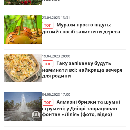
23.04.2023 13:31
Мурахи просто підуть:
ТОП
дієвий спосіб захистити дерева
19.04.2023 20:00
Таку запіканку будуть
ТОП
наминати всі: найкраща вечеря
для родини
04.05.2023 17:00
Алмазні бризки та шумні
ТОП
струмені: у Дніпрі запрацював
фонтан «Лілія» (фото, відео)