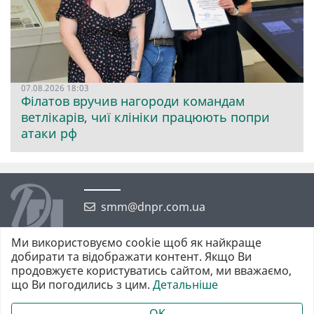
07.08.2026 18:03
Філатов вручив нагороди командам
ветлікарів, чиї клініки працюють попри
атаки рф
smm@dnpr.com.ua
Ми використовуємо cookie щоб як найкраще
добирати та відображати контент. Якщо Ви
продовжуєте користуватись сайтом, ми вважаємо,
що Ви погодились з цим.
Детальніше
©2026 https://dnpr.com.ua Дніпровська порадниця
Всі права захищені. При повному або частковому використанні
OK