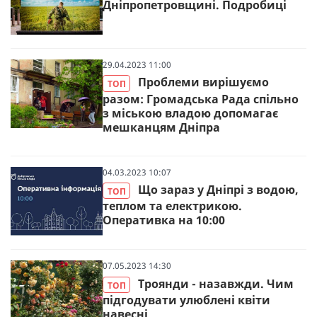
Дніпропетровщині. Подробиці
29.04.2023 11:00
Проблеми вирішуємо
ТОП
разом: Громадська Рада спільно
з міською владою допомагає
мешканцям Дніпра
04.03.2023 10:07
Що зараз у Дніпрі з водою,
ТОП
теплом та електрикою.
Оперативка на 10:00
07.05.2023 14:30
Троянди - назавжди. Чим
ТОП
підгодувати улюблені квіти
навесні