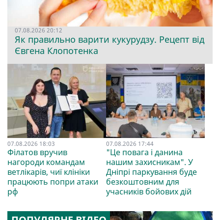
07.08.2026 20:12
Як правильно варити кукурудзу. Рецепт від
Євгена Клопотенка
07.08.2026 18:03
07.08.2026 17:44
Філатов вручив
"Це повага і данина
нагороди командам
нашим захисникам". У
ветлікарів, чиї клініки
Дніпрі паркування буде
працюють попри атаки
безкоштовним для
рф
учасників бойових дій
ПОПУЛЯРНЕ ВІДЕО