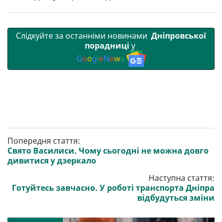
Слідкуйте за останніми новинами
Дніпровської
порадниці
у
G
o
o
g
l
e
N
e
w
s
Попередня стаття:
Свято Василиси. Чому сьогодні не можна довго
дивитися у дзеркало
Наступна стаття:
Готуйтесь завчасно. У роботі транспорта Дніпра
відбудуться зміни