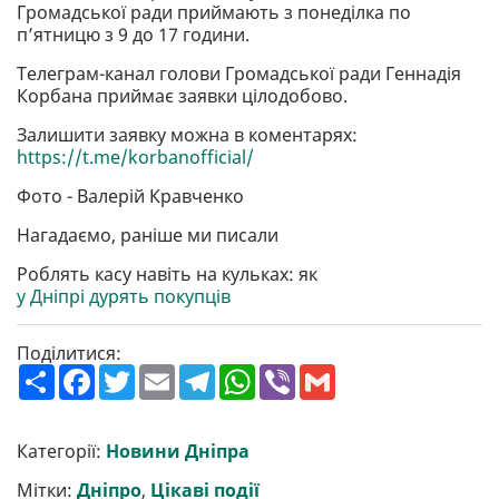
Громадської ради приймають з понеділка по
п’ятницю з 9 до 17 години.
Телеграм-канал голови Громадської ради Геннадія
Корбана приймає заявки цілодобово.
Залишити заявку можна в коментарях:
https://t.me/korbanofficial/
Фото - Валерій Кравченко
Нагадаємо, раніше ми писали
Роблять касу навіть на кульках: як
у Дніпрі дурять покупців
Поділитися:
П
F
T
E
T
W
V
G
о
a
w
m
e
h
i
m
ш
c
i
a
l
a
b
a
и
e
t
i
e
t
e
i
р
b
t
l
g
s
r
l
Категорії:
Новини Дніпра
и
o
e
r
A
т
o
r
a
p
Мітки:
Дніпро
,
Цікаві події
и
k
m
p