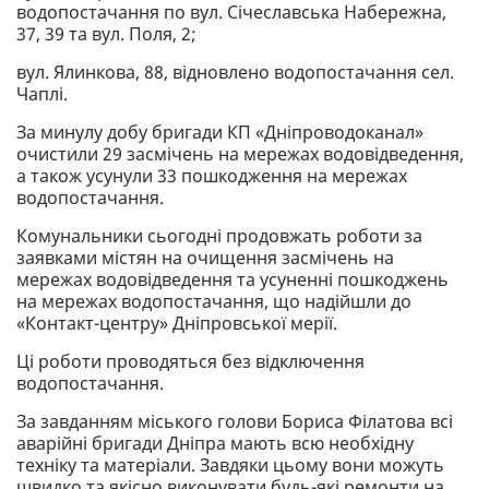
водопостачання по вул. Січеславська Набережна,
37, 39 та вул. Поля, 2;
вул. Ялинкова, 88, відновлено водопостачання сел.
Чаплі.
За минулу добу бригади КП «Дніпроводоканал»
очистили 29 засмічень на мережах водовідведення,
а також усунули 33 пошкодження на мережах
водопостачання.
Комунальники сьогодні продовжать роботи за
заявками містян на очищення засмічень на
мережах водовідведення та усуненні пошкоджень
на мережах водопостачання, що надійшли до
«Контакт-центру» Дніпровської мерії.
Ці роботи проводяться без відключення
водопостачання.
За завданням міського голови Бориса Філатова всі
аварійні бригади Дніпра мають всю необхідну
техніку та матеріали. Завдяки цьому вони можуть
швидко та якісно виконувати будь-які ремонти на