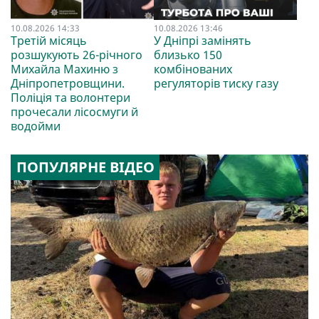
10.08.2026 14:33
10.08.2026 13:46
Третій місяць
У Дніпрі замінять
розшукують 26-річного
близько 150
Михайла Махиню з
комбінованих
Дніпропетровщини.
регуляторів тиску газу
Поліція та волонтери
прочесали лісосмуги й
водойми
ПОПУЛЯРНЕ ВІДЕО