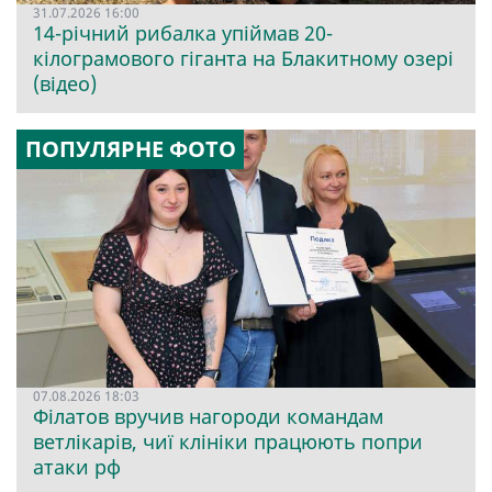
31.07.2026 16:00
14-річний рибалка упіймав 20-
кілограмового гіганта на Блакитному озері
(відео)
ПОПУЛЯРНЕ ФОТО
07.08.2026 18:03
Філатов вручив нагороди командам
ветлікарів, чиї клініки працюють попри
атаки рф