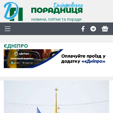
новини, плітки та поради
ЄДНІПРО