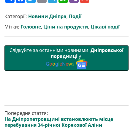
о
a
w
m
e
h
i
m
ш
c
i
a
l
a
b
a
и
e
t
i
e
t
e
i
р
b
t
l
g
s
r
l
Категорії:
Новини Дніпра
,
Події
и
o
e
r
A
т
o
r
a
p
Мітки:
Головне
,
Ціни на продукти
,
Цікаві події
и
k
m
p
Слідкуйте за останніми новинами
Дніпровської
порадниці
у
G
o
o
g
l
e
N
e
w
s
Попередня стаття:
На Дніпропетровщині встановлюють місце
перебування 34-річної Корякової Аліни