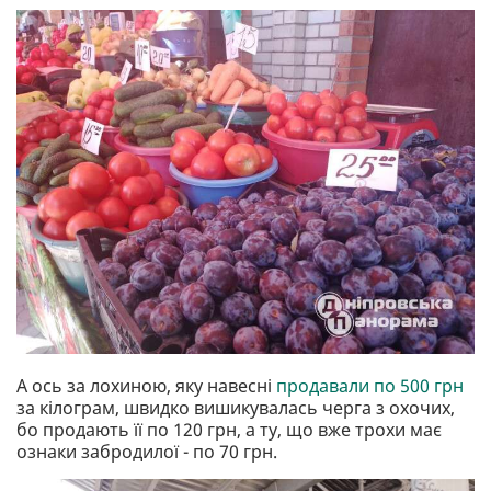
А ось за лохиною, яку навесні
продавали по 500 грн
за кілограм, швидко вишикувалась черга з охочих,
бо продають її по 120 грн, а ту, що вже трохи має
ознаки забродилої - по 70 грн.