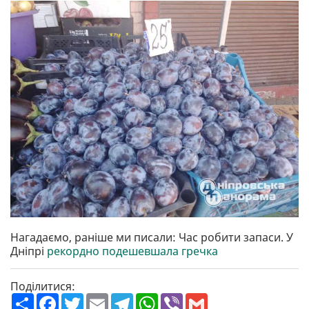
Нагадаємо, раніше ми писали: Час робити запаси. У
Дніпрі
рекордно подешевшала гречка
Поділитися:
П
F
T
E
T
W
V
G