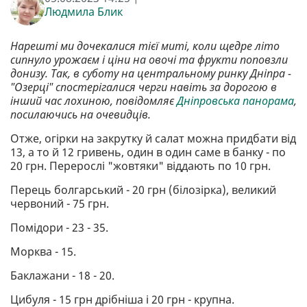
Людмила Блик
Нарешті ми дочекалися тієї миті, коли щедре літо
сипнуло урожаєм і ціни на овочі та фрукти поповзли
донизу. Так, в суботу на центральному ринку Дніпра -
"Озерці" спостерігалися черги навіть за дорогою в
інший час лохиною, повідомляє
Дніпровська панорама
,
посилаючись на очевидців.
Отже, огірки на закрутку й салат можна придбати від
13, а то й 12 гривень, один в один саме в банку - по
20 грн. Перерослі "жовтяки" віддають по 10 грн.
Перець болгарський - 20 грн (білозірка), великий
червоний - 75 грн.
Помідори - 23 - 35.
Морква - 15.
Баклажани - 18 - 20.
Цибуля - 15 грн дрібніша і 20 грн - крупна.