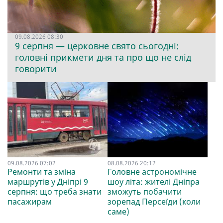
09.08.2026 08:30
9 серпня — церковне свято сьогодні:
головні прикмети дня та про що не слід
говорити
09.08.2026 07:02
08.08.2026 20:12
Ремонти та зміна
Головне астрономічне
маршрутів у Дніпрі 9
шоу літа: жителі Дніпра
серпня: що треба знати
зможуть побачити
пасажирам
зорепад Персеїди (коли
саме)