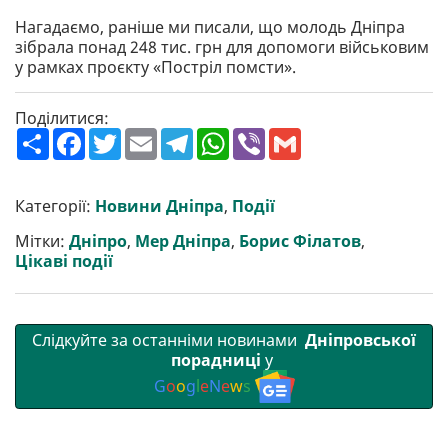
Нагадаємо, раніше ми писали, що молодь Дніпра
зібрала понад 248 тис. грн для допомоги військовим
у рамках проєкту «Постріл помсти».
Поділитися:
П
F
T
E
T
W
V
G
о
a
w
m
e
h
i
m
ш
c
i
a
l
a
b
a
и
e
t
i
e
t
e
i
р
b
t
l
g
s
r
l
Категорії:
Новини Дніпра
,
Події
и
o
e
r
A
т
o
r
a
p
Мітки:
Дніпро
,
Мер Дніпра
,
Борис Філатов
,
и
k
m
p
Цікаві події
Слідкуйте за останніми новинами
Дніпровської
порадниці
у
G
o
o
g
l
e
N
e
w
s